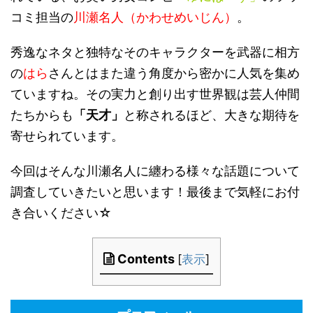
コミ担当の
川瀬名人（かわせめいじん）
。
秀逸なネタと独特なそのキャラクターを武器に相方
の
はら
さんとはまた違う角度から密かに人気を集め
ていますね。その実力と創り出す世界観は芸人仲間
たちからも
「天才」
と称されるほど、大きな期待を
寄せられています。
今回はそんな川瀬名人に纏わる様々な話題について
調査していきたいと思います！最後まで気軽にお付
き合いください☆
Contents
[
表示
]