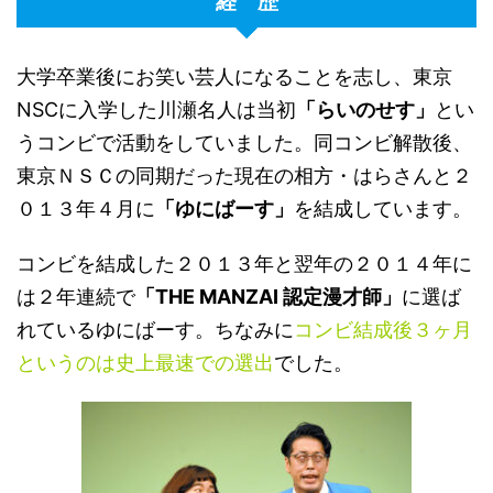
経 歴
大学卒業後にお笑い芸人になることを志し、東京
NSCに入学した川瀬名人は当初
「らいのせす」
とい
うコンビで活動をしていました。同コンビ解散後、
東京ＮＳＣの同期だった現在の相方・はらさんと２
０１３年４月に
「ゆにばーす」
を結成しています。
コンビを結成した２０１３年と翌年の２０１４年に
は２年連続で
「THE MANZAI 認定漫才師」
に選ば
れているゆにばーす。ちなみに
コンビ結成後３ヶ月
というのは史上最速での選出
でした。