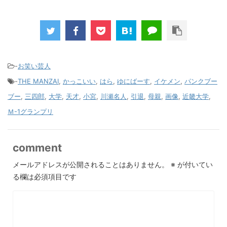
-
お笑い芸人
-
THE MANZAI
,
かっこいい
,
はら
,
ゆにばーす
,
イケメン
,
パンクブー
ブー
,
三四郎
,
大学
,
天才
,
小宮
,
川瀬名人
,
引退
,
母親
,
画像
,
近畿大学
,
Ｍ-1グランプリ
comment
メールアドレスが公開されることはありません。
※
が付いてい
る欄は必須項目です