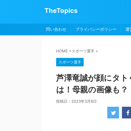
TheTopics
問い合わせ
プライバシーポリシー
運
HOME
>
スポーツ選手
>
スポーツ選手
芦澤竜誠が顔にタト
は！母親の画像も？
投稿日：
2023年3月8日