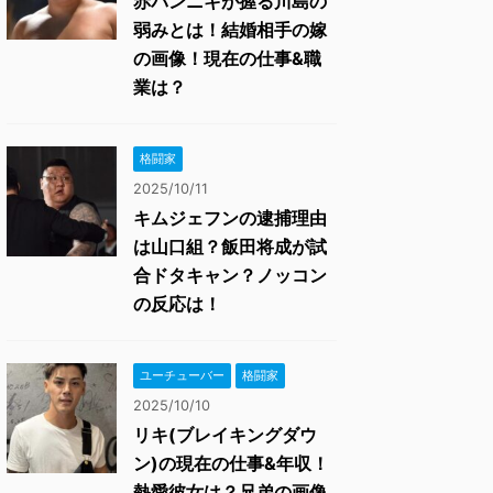
赤パンニキが握る川島の
弱みとは！結婚相手の嫁
の画像！現在の仕事&職
業は？
格闘家
2025/10/11
キムジェフンの逮捕理由
は山口組？飯田将成が試
合ドタキャン？ノッコン
の反応は！
ユーチューバー
格闘家
2025/10/10
リキ(ブレイキングダウ
ン)の現在の仕事&年収！
熱愛彼女は？兄弟の画像