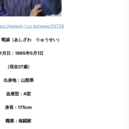
tps://www.k-1.co.jp/news/35728
 竜誠（あしざわ りゅうせい）
年月日：1995年5月1日
（現在27歳）
出身地：山梨県
血液型：A型
身長：175cm
職業：格闘家