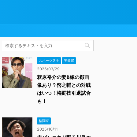
スポーツ選手
実業家
2026/03/29
萩原裕介の妻&嫁の顔画
像あり？啓之輔との対戦
はいつ！格闘技引退試合
も！
格闘家
2025/10/11