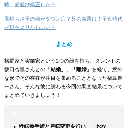
嘘！歯並び矯正した？
高嶋ちさ子の姉がダウン症？兄の職業は！子役時代
が現在よりかわいい？
まとめ
格闘家と実業家という2つの顔を持ち、タレントの
坂口杏里さんとの
「結婚」
、
「離婚」
を経て、意外
な形でその存在が注目を集めることとなった福島進
一さん。そんな彼に纏わる今回の調査結果について
まとめていきましょう！
性転換手術と戸籍変更を行い、「おな