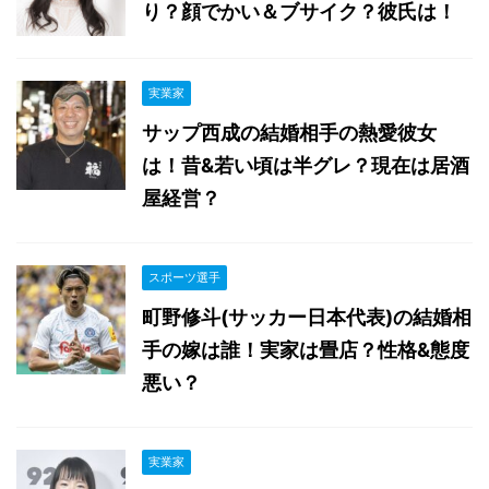
り？顔でかい＆ブサイク？彼氏は！
実業家
サップ西成の結婚相手の熱愛彼女
は！昔&若い頃は半グレ？現在は居酒
屋経営？
スポーツ選手
町野修斗(サッカー日本代表)の結婚相
手の嫁は誰！実家は畳店？性格&態度
悪い？
実業家