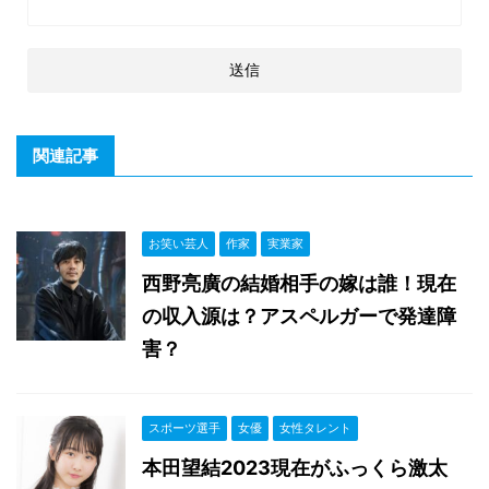
関連記事
お笑い芸人
作家
実業家
西野亮廣の結婚相手の嫁は誰！現在
の収入源は？アスペルガーで発達障
害？
スポーツ選手
女優
女性タレント
本田望結2023現在がふっくら激太