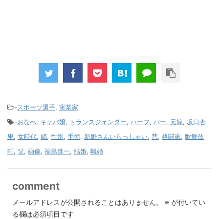
-
スポーツ選手
,
実業家
-
おなべ
,
キャバ嬢
,
トランスジェンダー
,
ハーフ
,
バー
,
元嫁
,
坂口杏
里
,
女時代
,
姉
,
性別
,
手術
,
新婚さんいらっしゃい
,
昔
,
格闘家
,
歌舞伎
町
,
父
,
画像
,
福島進一
,
結婚
,
離婚
comment
メールアドレスが公開されることはありません。
※
が付いてい
る欄は必須項目です