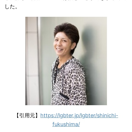
した。
【引用元】
https://lgbter.jp/lgbter/shinichi-
fukushima/