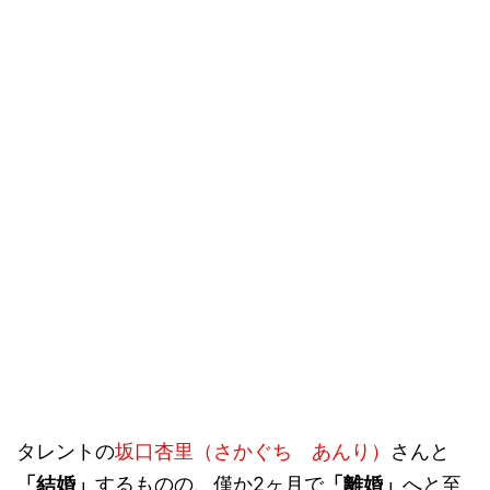
タレントの
坂口杏里（さかぐち あんり）
さんと
「結婚」
するものの、僅か2ヶ月で
「離婚」
へと至