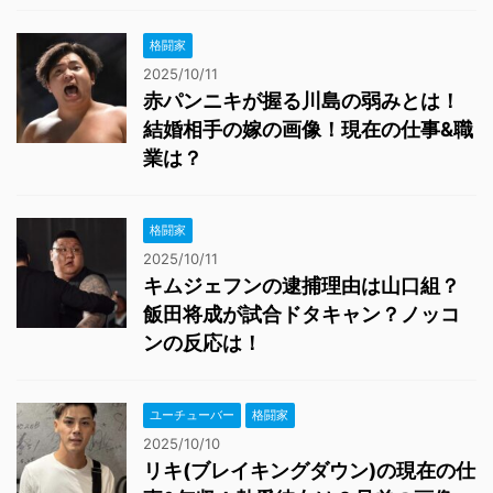
格闘家
2025/10/11
赤パンニキが握る川島の弱みとは！
結婚相手の嫁の画像！現在の仕事&職
業は？
格闘家
2025/10/11
キムジェフンの逮捕理由は山口組？
飯田将成が試合ドタキャン？ノッコ
ンの反応は！
ユーチューバー
格闘家
2025/10/10
リキ(ブレイキングダウン)の現在の仕