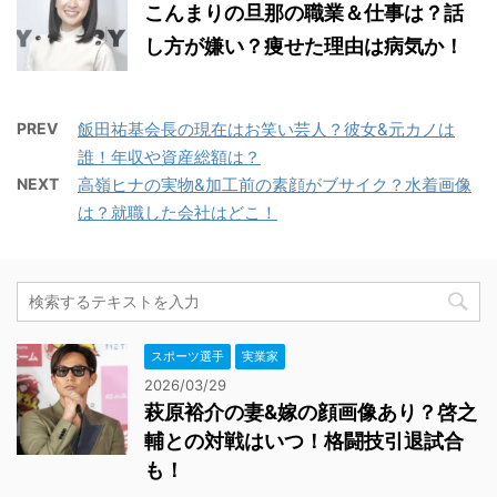
こんまりの旦那の職業＆仕事は？話
し方が嫌い？痩せた理由は病気か！
PREV
飯田祐基会長の現在はお笑い芸人？彼女&元カノは
誰！年収や資産総額は？
NEXT
高嶺ヒナの実物&加工前の素顔がブサイク？水着画像
は？就職した会社はどこ！
スポーツ選手
実業家
2026/03/29
萩原裕介の妻&嫁の顔画像あり？啓之
輔との対戦はいつ！格闘技引退試合
も！