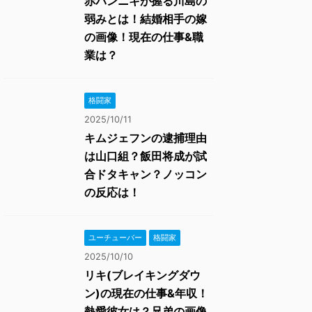
赤パンニキが握る川島の
弱みとは！結婚相手の嫁
の画像！現在の仕事&職
業は？
格闘家
2025/10/11
キムジェフンの逮捕理由
は山口組？飯田将成が試
合ドタキャン？ノッコン
の反応は！
ユーチューバー
格闘家
2025/10/10
リキ(ブレイキングダウ
ン)の現在の仕事&年収！
熱愛彼女は？兄弟の画像