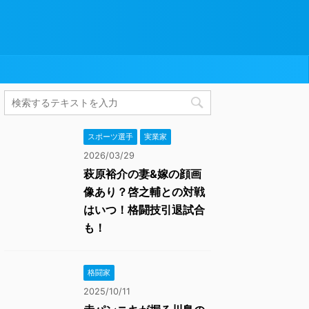
スポーツ選手
実業家
2026/03/29
萩原裕介の妻&嫁の顔画
像あり？啓之輔との対戦
はいつ！格闘技引退試合
も！
格闘家
2025/10/11