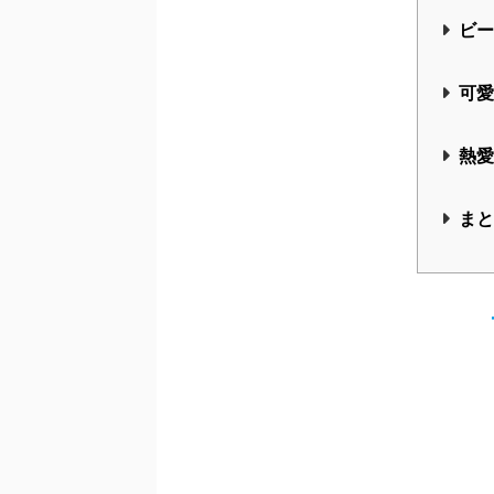
そこで今回はほのかさんに対して浮上
「熱愛彼氏」
がいるのかなどなど、気
まで気軽にお付き合いください☆