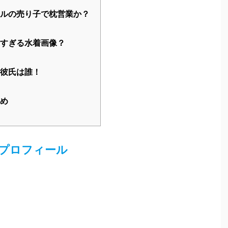
している
「枕営業」
疑惑、
「可愛すぎる水着画像」
や
になる話題について調査していきたいと思います。最後
Contents
[
表示
]
プロフィール