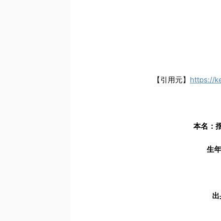
【引用元】
https://
本名：
生年
出