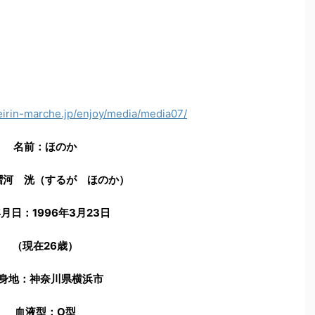
keirin-marche.jp/enjoy/media/media07/
名前：ほのか
摺河 洸（するが ほのか）
月日：1996年3月23日
（現在26歳）
身地：神奈川県横浜市
血液型：O型
身長：160cm