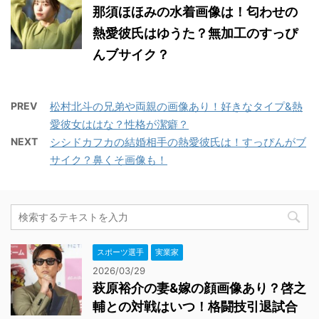
那須ほほみの水着画像は！匂わせの
熱愛彼氏はゆうた？無加工のすっぴ
んブサイク？
PREV
松村北斗の兄弟や両親の画像あり！好きなタイプ&熱
愛彼女ははな？性格が潔癖？
NEXT
シシドカフカの結婚相手の熱愛彼氏は！すっぴんがブ
サイク？鼻くそ画像も！
スポーツ選手
実業家
2026/03/29
萩原裕介の妻&嫁の顔画像あり？啓之
輔との対戦はいつ！格闘技引退試合