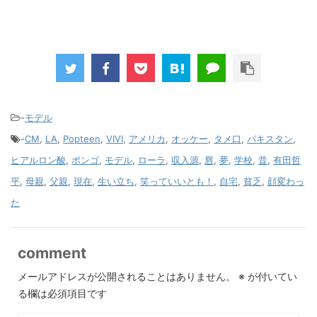
-
モデル
-
CM
,
LA
,
Popteen
,
VIVI
,
アメリカ
,
オッケー
,
タメ口
,
パキスタン
,
ヒアルロン酸
,
ポンゴ
,
モデル
,
ローラ
,
収入源
,
唇
,
夢
,
学校
,
昔
,
有田哲
平
,
母親
,
父親
,
現在
,
生い立ち
,
笑っていいとも！
,
自宅
,
貧乏
,
顔変わっ
た
comment
メールアドレスが公開されることはありません。
※
が付いてい
る欄は必須項目です