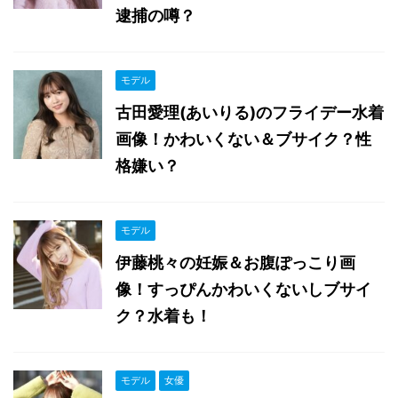
逮捕の噂？
モデル
古田愛理(あいりる)のフライデー水着
画像！かわいくない＆ブサイク？性
格嫌い？
モデル
伊藤桃々の妊娠＆お腹ぽっこり画
像！すっぴんかわいくないしブサイ
ク？水着も！
モデル
女優