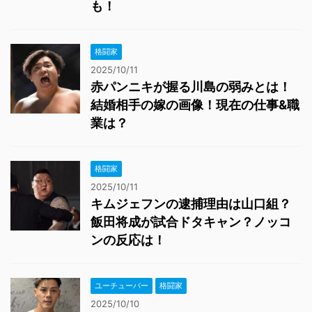
も！
格闘家
2025/10/11
赤パンニキが握る川島の弱みとは！
結婚相手の嫁の画像！現在の仕事&職
業は？
格闘家
2025/10/11
キムジェフンの逮捕理由は山口組？
飯田将成が試合ドタキャン？ノッコ
ンの反応は！
ユーチューバー
格闘家
2025/10/10