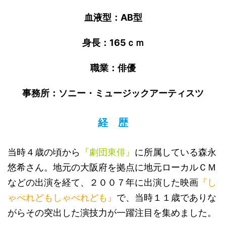
血液型：AB型
身長：165ｃｍ
職業：俳優
事務所：ソニー・ミュージックアーティスツ
経 歴
当時４歳の頃から
『劇団東俳』
に所属している森永
悠希さん。地元の大阪府を拠点に地元ローカルＣＭ
などの出演を経て、２００７年に出演した映画
『し
ゃべれどもしゃべれども』
で、当時１１歳でありな
がらその突出した演技力が一躍注目を集めました。