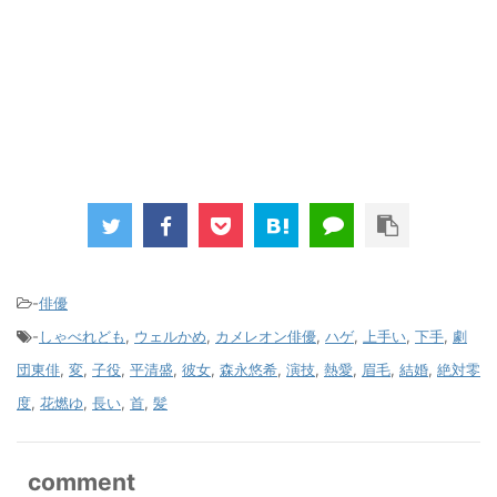
-
俳優
-
しゃべれども
,
ウェルかめ
,
カメレオン俳優
,
ハゲ
,
上手い
,
下手
,
劇
団東俳
,
変
,
子役
,
平清盛
,
彼女
,
森永悠希
,
演技
,
熱愛
,
眉毛
,
結婚
,
絶対零
度
,
花燃ゆ
,
長い
,
首
,
髪
comment