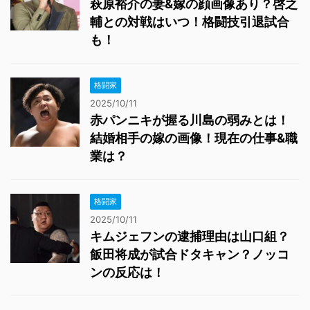
萩原裕介の妻&嫁の顔画像あり？啓之
輔との対戦はいつ！格闘技引退試合
も！
格闘家
2025/10/11
赤パンニキが握る川島の弱みとは！
結婚相手の嫁の画像！現在の仕事&職
業は？
格闘家
2025/10/11
キムジェフンの逮捕理由は山口組？
飯田将成が試合ドタキャン？ノッコ
ンの反応は！