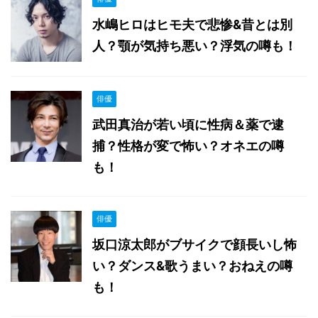
水嶋ヒロはヒモ夫で悲惨&昔とは別
人？顎が気持ち悪い？浮気の噂も！
俳優
武田真治が若い頃に性病＆薬で逮
捕？性格が変で怖い？オネエの噂
も！
俳優
坂口涼太郎がブサイクで顔長いし怖
い？ダンス&歌うまい？おねえの噂
も！