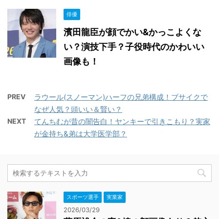
俳優
濱田龍臣が顔でかい&かっこよくな
い？演技下手？子役時代のかわいい
画像も！
PREV
ラウール(スノーマン)ハーフの兄弟構成！ブサイクで
なぜ人気？頭いい＆賢い？
NEXT
てんちむが昔の闇告白！ヤンキーで引きこもり？実家
が金持ち&弟は大学医学部？
スポーツ選手
実業家
2026/03/29