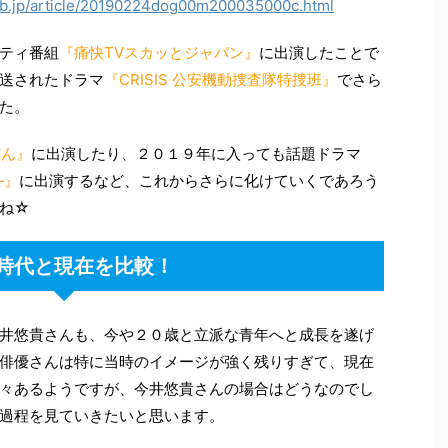
eb.jp/article/20190224dog00m200035000c.html
ティ番組
『痛快TVスカッとジャパン』
に出演したことで
送されたドラマ
『CRISIS 公安機動捜査隊特捜班』
でさら
た。
どん』
に出演したり、２０１９年に入っても話題ドラマ
‐』
に出演するなど、これからさらに化けていくであろう
ね☆
時代と現在を比較！
井悠貴さんも、今や２０歳と立派な青年へと成長を遂げ
俳優さんは特に当時のイメージが強く残りすぎて、現在
々あるようですが、今井悠貴さんの場合はどうなのでし
過程を見ていきたいと思います。