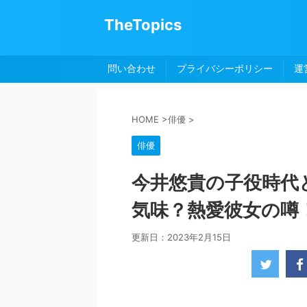
TheTopics
問い合わせ
プライバシーポリシー
運
HOME
>
俳優
>
俳優
今井悠貴の子役時代
気味？熱愛彼女の噂
更新日：
2023年2月15日