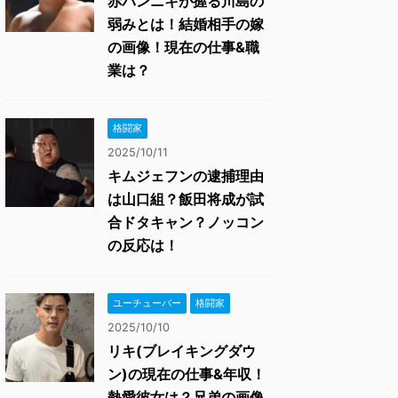
赤パンニキが握る川島の
弱みとは！結婚相手の嫁
の画像！現在の仕事&職
業は？
格闘家
2025/10/11
キムジェフンの逮捕理由
は山口組？飯田将成が試
合ドタキャン？ノッコン
の反応は！
ユーチューバー
格闘家
2025/10/10
リキ(ブレイキングダウ
ン)の現在の仕事&年収！
熱愛彼女は？兄弟の画像