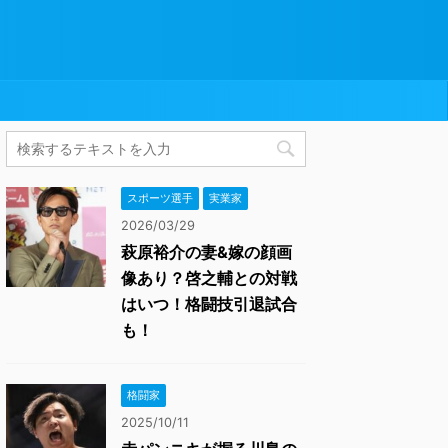
スポーツ選手
実業家
2026/03/29
萩原裕介の妻&嫁の顔画
像あり？啓之輔との対戦
はいつ！格闘技引退試合
も！
格闘家
2025/10/11