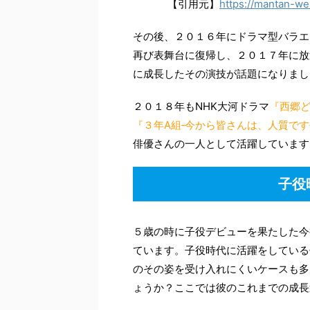
【引用元】
https://mantan-w
その後、２０１６年にドラマ型バラエ
再び表舞台に復帰し、２０１７年に放
に成長したその演技が話題になりまし
２０１８年もNHK大河ドラマ
『西郷
『３年A組‐今から皆さんは、人質です
俳優さんの一人として活躍しています
子役
５歳の時に子役デビューを果たした今
ています。子役時代に活躍をしている
のその姿を受け入れにくいケースも多
ょうか？ここでは彼のこれまでの成長