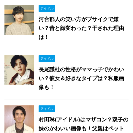
アイドル
河合郁人の笑い方がブサイクで嫌
い？昔と顔変わった？干された理由
は！
アイドル
長尾謙杜の性格がママっ子でかわい
い？彼女＆好きなタイプは？私服画
像も！
アイドル
村田琳(アイドル)はマザコン？双子の
妹のかわいい画像も！父親はペット