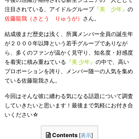
注目されている、アイドルグループ
『美 少年』
の
佐藤龍我（さとう りゅうが）
さん。
結成後まだ歴史は浅く、所属メンバー全員の誕生年
が２０００年以降という若手グループでありなが
ら、多くのファンが温かく見守り、知名度・好感度
を着実に積み重ねている
『美 少年』
の中で、高い
プロポーションを誇り、メンバー随一の人気を集め
ている佐藤龍我さん。
今回はそんな彼に纏わる気になる話題について調査
していきたいと思います！最後まで気軽にお付き合
いください☆
Contents
[
表示
]