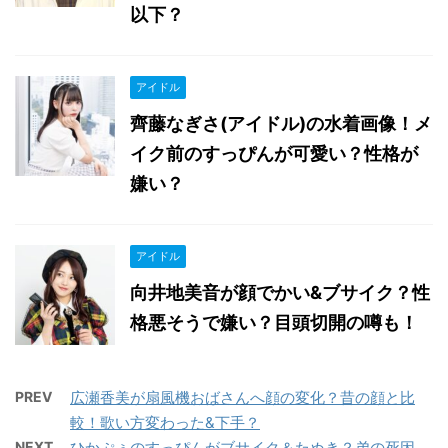
以下？
アイドル
齊藤なぎさ(アイドル)の水着画像！メ
イク前のすっぴんが可愛い？性格が
嫌い？
アイドル
向井地美音が顔でかい&ブサイク？性
格悪そうで嫌い？目頭切開の噂も！
PREV
広瀬香美が扇風機おばさんへ顔の変化？昔の顔と比
較！歌い方変わった&下手？
NEXT
ひかぷぅのすっぴんがブサイク＆たぬき？弟の死因