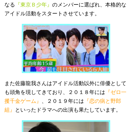
なる
『東京Ｂ少年』
のメンバーに選ばれ、本格的な
アイドル活動をスタートさせています。
また佐藤龍我さんはアイドル活動以外に俳優として
も頭角を現してきており、２０１８年には
『ゼロ一
攫千金ゲーム』
、２０１９年には
『恋の病と野郎
組』
といったドラマへの出演も果たしています。