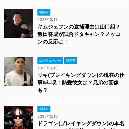
格闘家
2025/10/11
キムジェフンの逮捕理由は山口組？
飯田将成が試合ドタキャン？ノッコ
ンの反応は！
ユーチューバー
格闘家
2025/10/10
リキ(ブレイキングダウン)の現在の仕
事&年収！熱愛彼女は？兄弟の画像
も？
格闘家
2025/10/10
ドラゴン(ブレイキングダウン)の本名