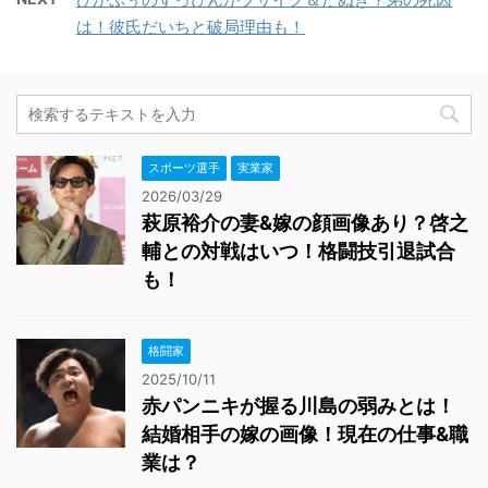
は！彼氏だいちと破局理由も！
スポーツ選手
実業家
2026/03/29
萩原裕介の妻&嫁の顔画像あり？啓之
輔との対戦はいつ！格闘技引退試合
も！
格闘家
2025/10/11
赤パンニキが握る川島の弱みとは！
結婚相手の嫁の画像！現在の仕事&職
業は？