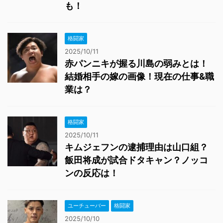
も！
格闘家
2025/10/11
赤パンニキが握る川島の弱みとは！
結婚相手の嫁の画像！現在の仕事&職
業は？
格闘家
2025/10/11
キムジェフンの逮捕理由は山口組？
飯田将成が試合ドタキャン？ノッコ
ンの反応は！
ユーチューバー
格闘家
2025/10/10