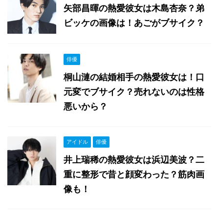
矢部昌暉の熱愛彼女は木島杏奈？弟
ビッケの画像は！あごがブサイク？
俳優
桐山漣の結婚相手の熱愛彼女は！口
元変でブサイク？売れないのは性格
悪いから？
アイドル
俳優
井上瑞稀の熱愛彼女は浜辺美波？二
重に整形で昔と顔変わった？筋肉画
像も！