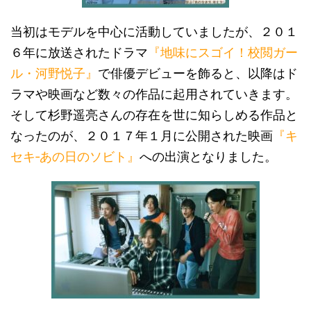
当初はモデルを中心に活動していましたが、２０１
６年に放送されたドラマ
『地味にスゴイ！校閲ガー
ル・河野悦子』
で俳優デビューを飾ると、以降はド
ラマや映画など数々の作品に起用されていきます。
そして杉野遥亮さんの存在を世に知らしめる作品と
なったのが、２０１７年１月に公開された映画
『キ
セキ‐あの日のソビト』
への出演となりました。