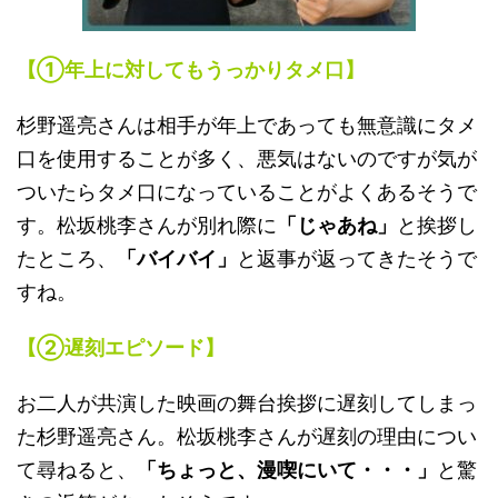
【①年上に対してもうっかりタメ口】
杉野遥亮さんは相手が年上であっても無意識にタメ
口を使用することが多く、悪気はないのですが気が
ついたらタメ口になっていることがよくあるそうで
す。松坂桃李さんが別れ際に
「じゃあね」
と挨拶し
たところ、
「バイバイ」
と返事が返ってきたそうで
すね。
【②遅刻エピソード】
お二人が共演した映画の舞台挨拶に遅刻してしまっ
た杉野遥亮さん。松坂桃李さんが遅刻の理由につい
て尋ねると、
「ちょっと、漫喫にいて・・・」
と驚