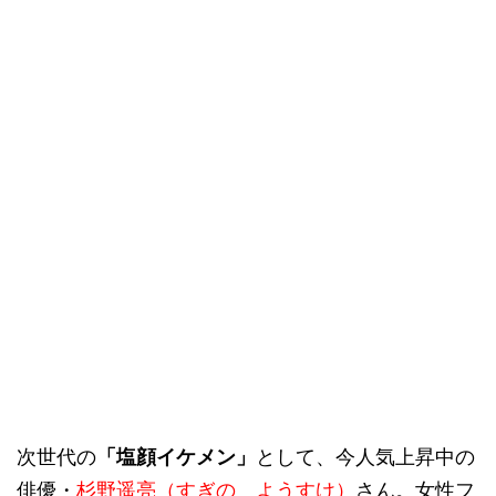
次世代の
「塩顔イケメン」
として、今人気上昇中の
俳優・
杉野遥亮（すぎの ようすけ）
さん。女性フ