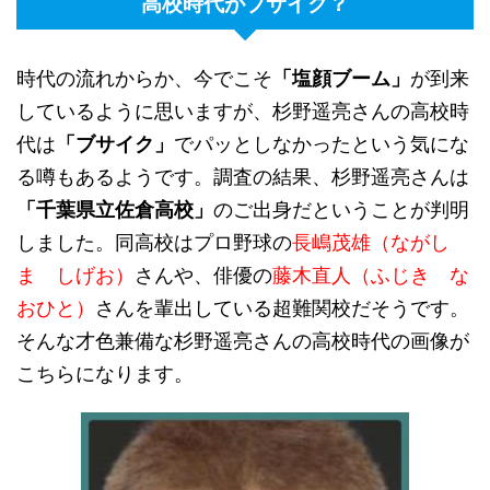
高校時代がブサイク？
時代の流れからか、今でこそ
「塩顔ブーム」
が到来
しているように思いますが、杉野遥亮さんの高校時
代は
「ブサイク」
でパッとしなかったという気にな
る噂もあるようです。調査の結果、杉野遥亮さんは
「千葉県立佐倉高校」
のご出身だということが判明
しました。同高校はプロ野球の
長嶋茂雄（ながし
ま しげお）
さんや、俳優の
藤木直人（ふじき な
おひと）
さんを輩出している超難関校だそうです。
そんな才色兼備な杉野遥亮さんの高校時代の画像が
こちらになります。