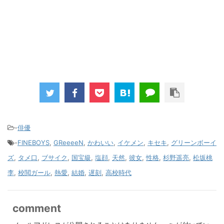
-
俳優
-
FINEBOYS
,
GReeeeN
,
かわいい
,
イケメン
,
キセキ
,
グリーンボーイ
ズ
,
タメ口
,
ブサイク
,
国宝級
,
塩顔
,
天然
,
彼女
,
性格
,
杉野遥亮
,
松坂桃
李
,
校閲ガール
,
熱愛
,
結婚
,
遅刻
,
高校時代
comment