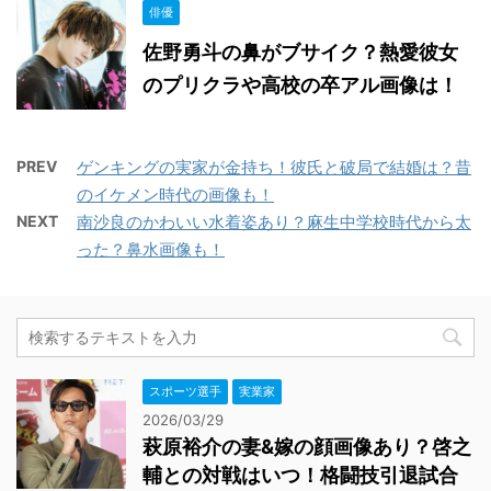
俳優
佐野勇斗の鼻がブサイク？熱愛彼女
のプリクラや高校の卒アル画像は！
PREV
ゲンキングの実家が金持ち！彼氏と破局で結婚は？昔
のイケメン時代の画像も！
NEXT
南沙良のかわいい水着姿あり？麻生中学校時代から太
った？鼻水画像も！
スポーツ選手
実業家
2026/03/29
萩原裕介の妻&嫁の顔画像あり？啓之
輔との対戦はいつ！格闘技引退試合