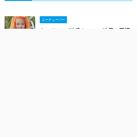
ユーチューバー
あぃりDXが彼氏キアヌと破局！看護
師で父親はアナウンサー？ブサイク
で嫌い？
ユーチューバー
久保広海(所沢のタイソン)昔の卒ア
ル！嘘つきで喧嘩弱い？結婚相手の
彼女は？
ユーチューバー
ありのまんま(大食い)顔画像&整形前