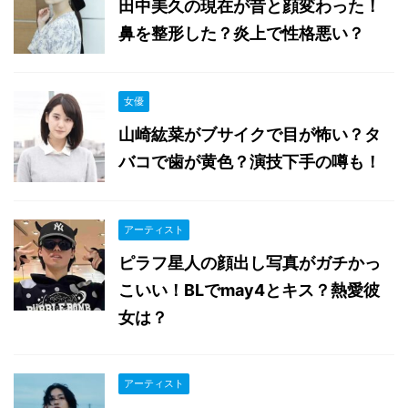
田中美久の現在が昔と顔変わった！
鼻を整形した？炎上で性格悪い？
女優
山崎紘菜がブサイクで目が怖い？タ
バコで歯が黄色？演技下手の噂も！
アーティスト
ピラフ星人の顔出し写真がガチかっ
こいい！BLでmay4とキス？熱愛彼
女は？
アーティスト