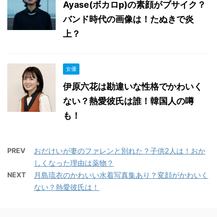
Ayase(ボカロp)の素顔がブサイク？
バンド時代の画像は！たぬきで炎
上？
女優
伊原六花は勘違いな性格でかわいく
ない？熱愛彼氏は誰！韓国人の噂
も！
PREV
おだけいが妻のファレンと別れた？子供2人は！おか
しくなった理由は薬物？
NEXT
月島琉衣のかわいい水着写真集あり？変顔がかわいく
ない？熱愛彼氏は！