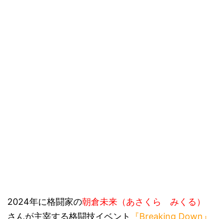
2024年に格闘家の
朝倉未来（あさくら みくる）
さんが主宰する格闘技イベント
『Breaking Down』