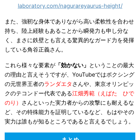
laboratory.com/nagurareyaurus-height/
また、強靭な身体でありながら高い柔軟性を合わせ
持ち、陸上経験もあることから瞬発力も申し分な
く、まさに鉄壁とも言える驚異的なガード力を発揮
している角谷正義さん。
これら様々な要素が
「効かない」
ということの最大
の理由と言えそうですが、YouTubeではボクシング
の元世界王者の
ランダエタ
さんや、東京オリンピッ
クのテコンドー代表である
江畑秀範（えばた ひで
のり）
さんといった実力者からの攻撃にも耐えるな
ど、その特殊能力を証明しているなど、もはやその
実力は誰もが知るところであると言えるでしょう。
まとめ