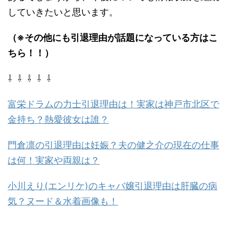
していきたいと思います。
（※その他にも引退理由が話題になっている方はこ
ちら！！）
⇩ ⇩ ⇩ ⇩ ⇩
富栄ドラムの力士引退理由は！実家は神戸市北区で
金持ち？熱愛彼女は誰？
門倉凛の引退理由は妊娠？夫の健之介の現在の仕事
は何！実家や両親は？
小川えり(エンリケ)のキャバ嬢引退理由は肝臓の病
気？ヌード＆水着画像も！