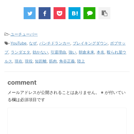
-
ユーチューバー
-
YouTube
,
なぜ
,
パンチドランカー
,
ブレイキングダウン
,
ボブサッ
プ
,
ランダエタ
,
効かない
,
引退理由
,
強い
,
朝倉未来
,
本名
,
殴られ屋ウ
ルス
,
現在
,
現役
,
短距離
,
筋肉
,
角谷正義
,
陸上
comment
メールアドレスが公開されることはありません。
※
が付いてい
る欄は必須項目です