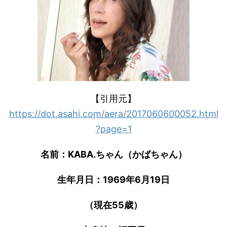
【引用元】
https://dot.asahi.com/aera/2017060600052.html
?page=1
名前：
KABA.
ちゃん（かばちゃん）
生年月日：
1969
年
6
月
19
日
（現在
55
歳）