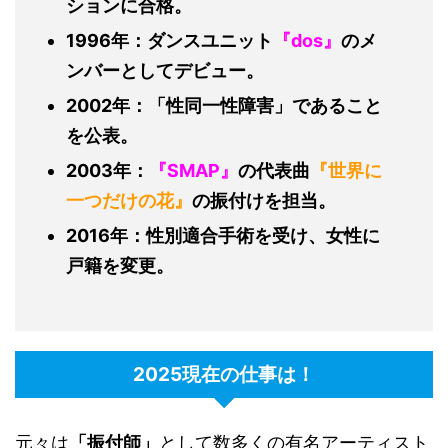
ションに合格。
1996
年：ダンスユニット
『
dos
』
のメ
ンバーとしてデビュー。
2002
年：「性同一性障害」であること
を公表。
2003
年：
『
SMAP
』
の代表曲
『世界に
一つだけの花』
の振付けを担当。
2016
年：性別適合手術を受け、女性に
戸籍を変更。
2025現在の仕事は！
元々は
「振付師」
として数多くの有名アーティスト