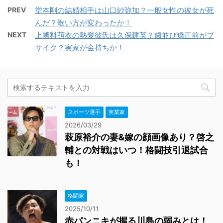
PREV
堂本剛の結婚相手は山口紗弥加？一般女性の彼女が死
んだ？歌い方が変わったか！
NEXT
上國料萌衣の熱愛彼氏は久保建英？歯並び矯正前がブ
サイク？実家が金持ちか！
スポーツ選手
実業家
2026/03/29
萩原裕介の妻&嫁の顔画像あり？啓之
輔との対戦はいつ！格闘技引退試合
も！
格闘家
2025/10/11
赤パンニキが握る川島の弱みとは！