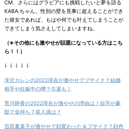
CM
、さらにはグラビアにも挑戦したいと夢を語る
KABA.
ちゃん。性別の壁を見事に超えることができ
た彼女であれば、もはや何でも叶えてしまうことが
できてしまう気さえしてしまいますね。
（※その他にも激やせが話題になっている方はこち
ら！！）
⇩ ⇩ ⇩ ⇩ ⇩
滝沢カレンの2022現在が激やせでブサイク？結婚
相手や妊娠中の噂？引退も！
荒川静香の2022現在が激やせの理由は！自宅が豪
邸で金持ち？収入源は？
百田夏菜子が激やせで顔変わった＆ブサイク？顔色