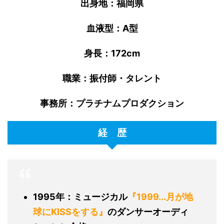
出身地：福岡県
血液型：
A
型
身長：
172cm
職業：振付師・タレント
事務所：プラチナムプロダクション
経 歴
1995
年：ミュージカル
『
1999...
月が地
球に
KISS
をする』
のダンサーオーディ