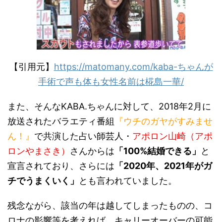
【引用元】
https://matomany.com/kaba-ちゃんが
手術で声も体も女性名前は椛島一華/
また、そんな
KABA.
ちゃんに対して、
2018
年
2
月に
放送されたバラエティ番組
『ウチのガヤがすみませ
ん！』
で共演した占い師芸人・
アポロン山崎（アポ
ロンやまさき）
さんからは
「
100%
結婚できる」
と
宣言されており、さらには
「
2020
年、
2021
年がガ
チでうまくいく」
とも言われていました。
残念ながら、該当の年は越してしまったものの、コ
ロナの影響等を考えれば、キャリーオーバーの可能