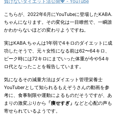
負けないダイエット法公開
💖
- YouTube
こちらが、
2022
年
6
月に
YouTube
に登場した
KABA.
ちゃんになります。その変化は一目瞭然で、一瞬誰
かわからないほどの変わりようですね。
実は
KABA.
ちゃんは
1
年弱で
4
キロのダイエットに成
功したそうで、元々女性になる前は
62
〜
64
キロ、
ピーク時には
72
キロにまでいった体重が今や
54
キ
ロ代となったことを報告しています。
気になるその減量方法はダイエット管理栄養士
YouTuber
として知られるもえぞうさんの動画を参
考に、食事制限や運動によるものだそうですが、あ
まりの激変ぶりから
「痩せすぎ」
などと心配の声も
寄せられているようです。