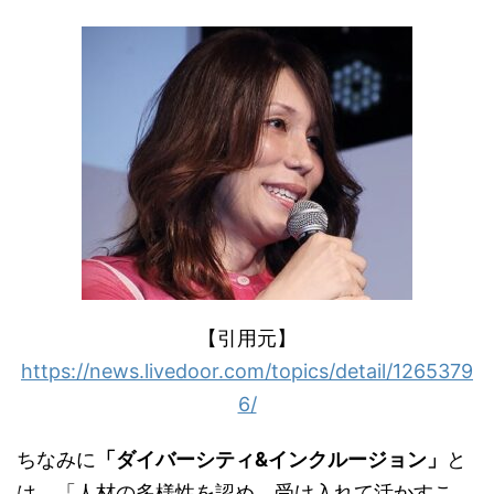
【引用元】
https://news.livedoor.com/topics/detail/1265379
6/
ちなみに
「ダイバーシティ
&
インクルージョン」
と
は、「人材の多様性を認め、受け入れて活かすこ