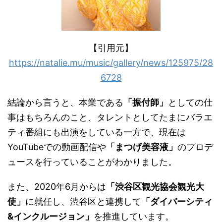
【引用元】
https://natalie.mu/music/gallery/news/125975/28
6728
結論から言うと、本業である
「振付師」
としての仕
事はもちろんのこと、タレントとしてたまにバラエ
ティ番組にも出演をしている一方で、現在は
YouTube
での動画配信や
「まつげ美容液」
のプロデ
ュースを行っていることがわかりました。
また、
2020
年
6
月からは
「渋谷区観光協会観光大
使」
に就任し、渋谷区と連携して
「ダイバーシティ
&
インクルージョン」
を推進しています。