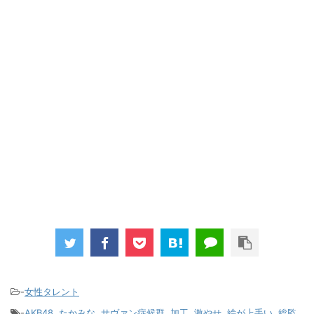
-
女性タレント
-
AKB48
,
たかみな
,
サヴァン症候群
,
加工
,
激やせ
,
絵が上手い
,
総監