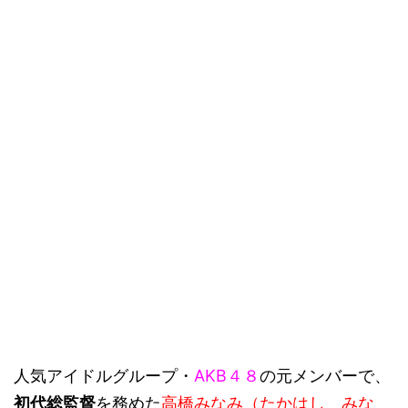
人気アイドルグループ・
AKB４８
の元メンバーで、
初代総監督
を務めた
高橋みなみ（たかはし みな