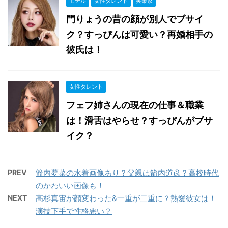
モデル
女性タレント
実業家
門りょうの昔の顔が別人でブサイ
ク？すっぴんは可愛い？再婚相手の
彼氏は！
女性タレント
フェフ姉さんの現在の仕事＆職業
は！滑舌はやらせ？すっぴんがブサ
イク？
PREV
箭内夢菜の水着画像あり？父親は箭内道彦？高校時代
のかわいい画像も！
NEXT
高杉真宙が顔変わった&一重が二重に？熱愛彼女は！
演技下手で性格悪い？