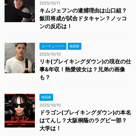
2025/10/11
キムジェフンの逮捕理由は山口組？
飯田将成が試合ドタキャン？ノッコ
ンの反応は！
ユーチューバー
格闘家
2025/10/10
リキ(ブレイキングダウン)の現在の仕
事&年収！熱愛彼女は？兄弟の画像
も？
格闘家
2025/10/10
ドラゴン(ブレイキングダウン)の本名
はてんし？大阪桐蔭のラグビー部？
大学は！