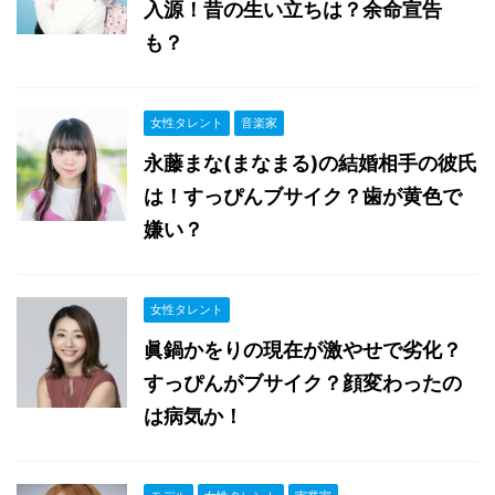
入源！昔の生い立ちは？余命宣告
も？
女性タレント
音楽家
永藤まな(まなまる)の結婚相手の彼氏
は！すっぴんブサイク？歯が黄色で
嫌い？
女性タレント
眞鍋かをりの現在が激やせで劣化？
すっぴんがブサイク？顔変わったの
は病気か！