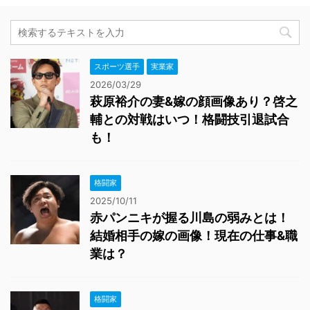
スポーツ選手
実業家
2026/03/29
萩原裕介の妻&嫁の顔画像あり？啓之
輔との対戦はいつ！格闘技引退試合
も！
格闘家
2025/10/11
赤パンニキが握る川島の弱みとは！
結婚相手の嫁の画像！現在の仕事&職
業は？
格闘家