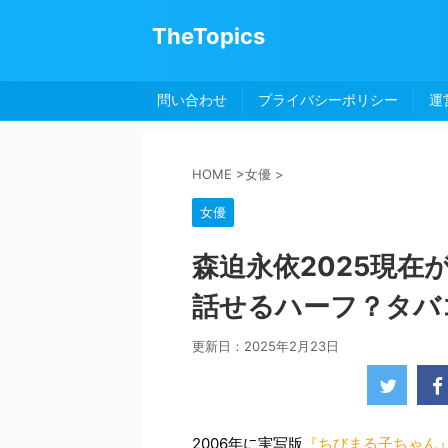
TheTopics
問い合わせ
プライバシーポリシー
運
HOME
>
女優
>
女優
森迫永依2025現
話せるハーフ？タバ
更新日：
2025年2月23日