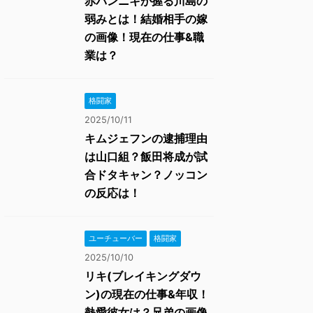
赤パンニキが握る川島の
弱みとは！結婚相手の嫁
の画像！現在の仕事&職
業は？
格闘家
2025/10/11
キムジェフンの逮捕理由
は山口組？飯田将成が試
合ドタキャン？ノッコン
の反応は！
ユーチューバー
格闘家
2025/10/10
リキ(ブレイキングダウ
ン)の現在の仕事&年収！
熱愛彼女は？兄弟の画像