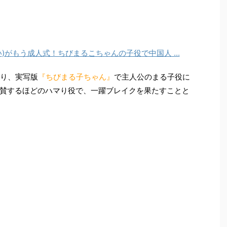
経 歴
た森迫永依さんは、
2003
年にドラマ
『あした天気になあ
て注目を集めました。
い
)
がもう成人式！ちびまるこちゃんの子役で中国人
...
り、実写版
『ちびまる子ちゃん』
で主人公のまる子役に