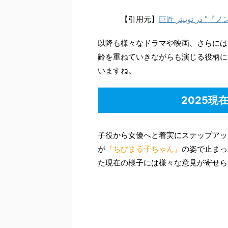
抜擢。作者のさくらももこさんも大絶
なります。
【引用元】
巨匠
توییتر
در
"
『ノ
以降も様々なドラマや映画、さらには
齢を重ねていきながらも演じる役柄に
いますね。