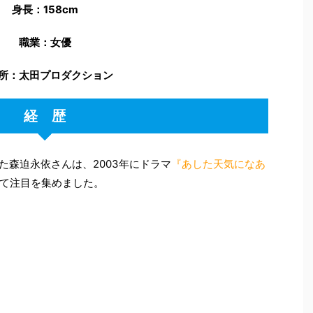
は上智！タバコのうわさって何？兄弟はいるの
...
迫 永依（もりさこ えい）
年月日：
1997
年
9
月
11
日
（現在
27
歳）
出身地：千葉県
血液型：
O
型
身長：
158cm
職業：女優
所：太田プロダクション