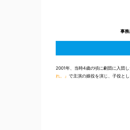
【引用元】
森迫永依の大学
名前：森
生
事務