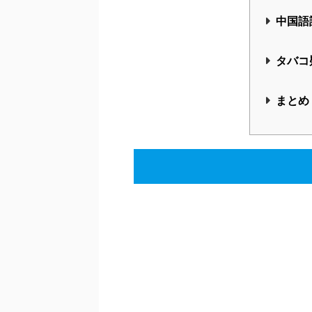
まで気軽にお付き合いください
☆
プロフ
経 歴
202
中国語
タバコ
まとめ