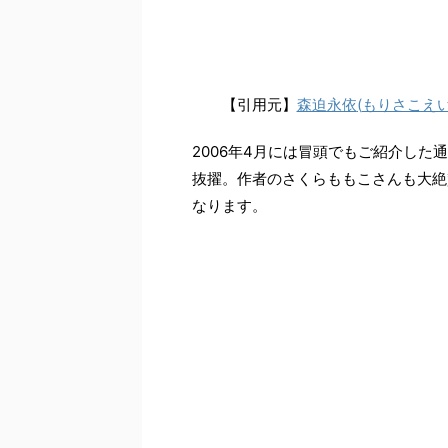
2001
年、当時
4
歳の頃に劇団に入団し
れ。』
で主演の娘役を演じ、子役とし
【引用元】
森迫永依
(
もりさこえ
2006
年
4
月には冒頭でもご紹介した通