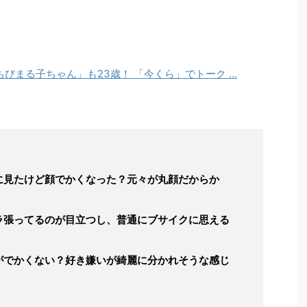
在が顔でかいしブサイク？
プを遂げている森迫永依さん。一方で、彼女のイメージ
ている人も多いようで、すっかり大人の女性へと成長し
れているみたいです。
ちびまる子ちゃん」も
23
歳！ 「今くら」でトーク
...