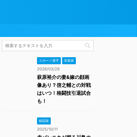
スポーツ選手
実業家
2026/03/29
萩原裕介の妻&嫁の顔画
像あり？啓之輔との対戦
はいつ！格闘技引退試合
も！
格闘家
2025/10/11