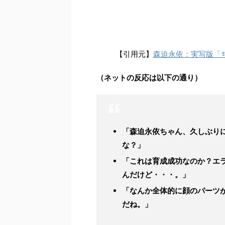
2025現
子役から女優へと着実にステップアッ
が
『ちびまる子ちゃん』
の姿で止まっ
た現在の様子には様々な意見が寄せら
【引用元】
森迫永依：実写版「
（ネットの反応は以下の通り）