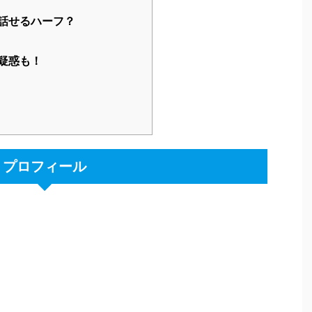
Contents
ィール
5現在が顔でかいしブサイク？
話せるハーフ？
疑惑も！