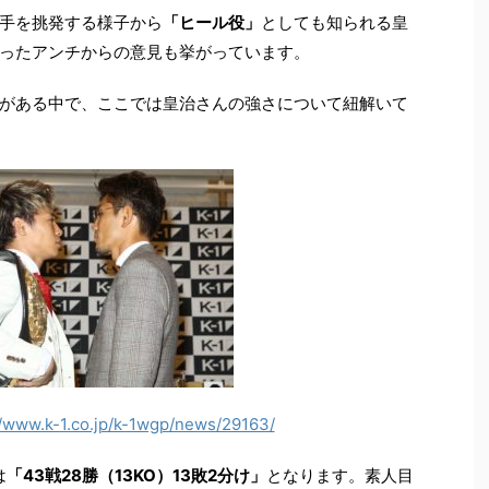
手を挑発する様子から
「ヒール役」
としても知られる皇
ったアンチからの意見も挙がっています。
がある中で、ここでは皇治さんの強さについて紐解いて
//www.k-1.co.jp/k-1wgp/news/29163/
は
「
43
戦
28
勝（
13KO
）
13
敗
2
分け」
となります。素人目