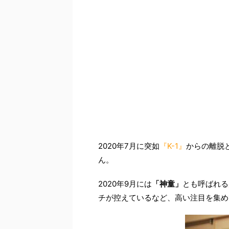
2020
年
7
月に突如
『
K-1
』
からの離脱
ん。
2020
年
9
月には
「神童」
とも呼ばれる
チが控えているなど、高い注目を集め