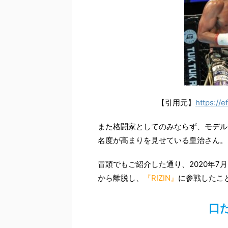
【引用元】
https://
また格闘家としてのみならず、モデル
名度が高まりを見せている皇治さん。
冒頭でもご紹介した通り、
2020
年
7
月
から離脱し、
『
RIZIN
』
に参戦したこ
口