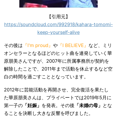
【引用元】
https://soundcloud.com/992918/kahara-tomomi-
keep-yourself-alive
その後は
『
I'm proud
』
や
『
I BELIEVE
』
など、ミリ
オンセラーとなるほどのヒット曲を連発していく華
原朋美さんですが、
2007
年に所属事務所が契約を
解除したことで、
2011
年まで活動を休止するなど空
白の時間を過ごすこととなっています。
2012
年に芸能活動を再開させ、完全復活を果たし
た華原朋美さんは、プライベートでは
2019
年
5
月に
第一子の
「妊娠」
を発表。その後
「未婚の母」
とな
ることを決断し大きな反響を呼びました。