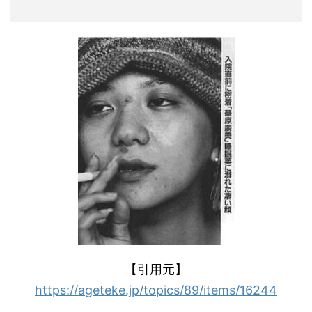
【引用元】
https://ageteke.jp/topics/89/items/16244