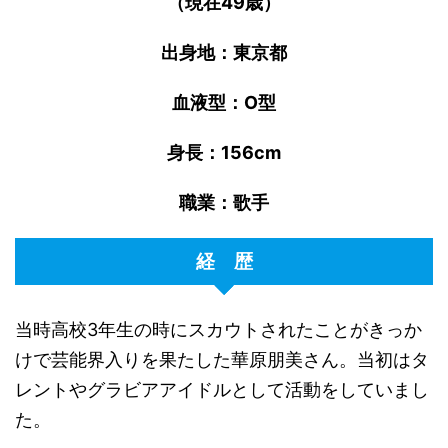
（現在
49
歳）
出身地：東京都
血液型：
O
型
身長：
156cm
職業：歌手
経 歴
当時高校
3
年生の時にスカウトされたことがきっか
けで芸能界入りを果たした華原朋美さん。当初はタ
レントやグラビアアイドルとして活動をしていまし
た。