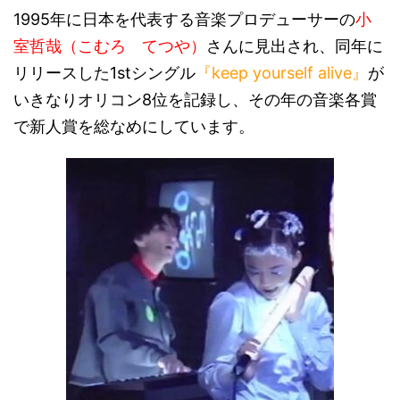
1995
年に日本を代表する音楽プロデューサーの
小
室哲哉（こむろ てつや）
さんに見出され、同年に
リリースした
1st
シングル
『
keep yourself alive
』
が
いきなりオリコン
8
位を記録し、その年の音楽各賞
で新人賞を総なめにしています。