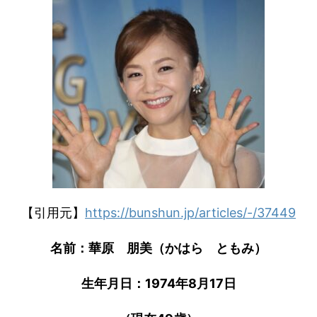
【引用元】
https://bunshun.jp/articles/-/37449
名前：華原 朋美（かはら ともみ）
生年月日：
1974
年
8
月
17
日