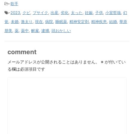
-
歌手
-
2023
,
クビ
,
ブサイク
,
出産
,
劣化
,
太った
,
妊娠
,
子供
,
小室哲哉
,
幻
覚
,
未婚
,
激太り
,
現在
,
病院
,
睡眠薬
,
精神安定剤
,
精神疾患
,
結婚
,
華原
朋美
,
薬
,
薬中
,
解雇
,
逮捕
,
頭おかしい
comment
メールアドレスが公開されることはありません。
※
が付いてい
る欄は必須項目です