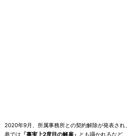
2020
年
9
月、所属事務所との契約解除が発表され、
巷では
「事実上
2
度目の解雇」
とも囁かれるなど、