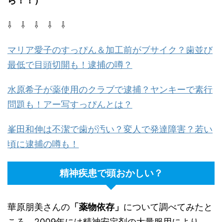
ら！！）
⇩ ⇩ ⇩ ⇩ ⇩
マリア愛子のすっぴん＆加工前がブサイク？歯並び
最低で目頭切開も！逮捕の噂？
水原希子が薬使用のクラブで逮捕？ヤンキーで素行
問題も！アー写すっぴんとは？
峯田和伸は不潔で歯が汚い？変人で発達障害？若い
頃に逮捕の噂も！
精神疾患で頭おかしい？
華原朋美さんの
「薬物依存」
について調べてみたと
ころ、
2009
年には精神安定剤の大量服用により、