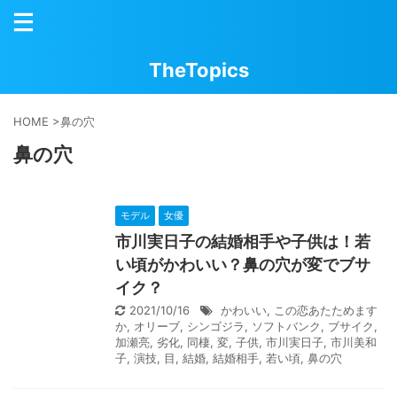
TheTopics
HOME
>
鼻の穴
鼻の穴
モデル
女優
市川実日子の結婚相手や子供は！若
い頃がかわいい？鼻の穴が変でブサ
イク？
2021/10/16
かわいい
,
この恋あたためます
か
,
オリーブ
,
シンゴジラ
,
ソフトバンク
,
ブサイク
,
加瀬亮
,
劣化
,
同棲
,
変
,
子供
,
市川実日子
,
市川美和
子
,
演技
,
目
,
結婚
,
結婚相手
,
若い頃
,
鼻の穴