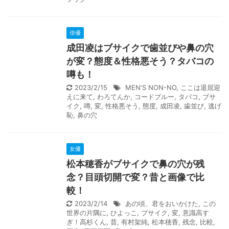
俳優
成田凌はブサイクで歯並びや鼻の穴
が変？態度＆性格悪そう？タバコの
噂も！
2023/2/15
MEN'S NON-NO
,
ここは退屈迎
えに来て
,
わろてんか
,
コードブルー
,
タバコ
,
ブサ
イク
,
噂
,
変
,
性格悪そう
,
態度
,
成田凌
,
歯並び
,
逃げ
恥
,
鼻の穴
女優
松本穂香がブサイクで鼻の穴が残
念？目頭切開で変？昔と画像で比
較！
2023/2/14
あの頃、君をおいかけた
,
この
世界の片隅に
,
ひよっこ
,
ブサイク
,
変
,
意識高す
ぎ！高杉くん
,
昔
,
有村架純
,
松本穂香
,
残念
,
比較
,