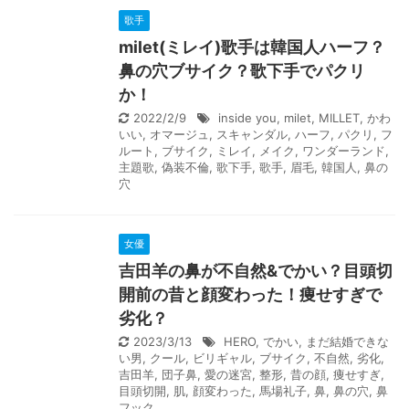
歌手
milet(ミレイ)歌手は韓国人ハーフ？
鼻の穴ブサイク？歌下手でパクリ
か！
2022/2/9
inside you
,
milet
,
MILLET
,
かわ
いい
,
オマージュ
,
スキャンダル
,
ハーフ
,
パクリ
,
フ
ルート
,
ブサイク
,
ミレイ
,
メイク
,
ワンダーランド
,
主題歌
,
偽装不倫
,
歌下手
,
歌手
,
眉毛
,
韓国人
,
鼻の
穴
女優
吉田羊の鼻が不自然&でかい？目頭切
開前の昔と顔変わった！痩せすぎで
劣化？
2023/3/13
HERO
,
でかい
,
まだ結婚できな
い男
,
クール
,
ビリギャル
,
ブサイク
,
不自然
,
劣化
,
吉田羊
,
団子鼻
,
愛の迷宮
,
整形
,
昔の顔
,
痩せすぎ
,
目頭切開
,
肌
,
顔変わった
,
馬場礼子
,
鼻
,
鼻の穴
,
鼻
フック