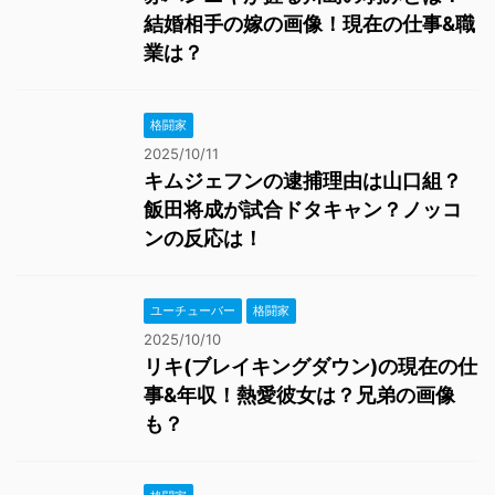
結婚相手の嫁の画像！現在の仕事&職
業は？
格闘家
2025/10/11
キムジェフンの逮捕理由は山口組？
飯田将成が試合ドタキャン？ノッコ
ンの反応は！
ユーチューバー
格闘家
2025/10/10
リキ(ブレイキングダウン)の現在の仕
事&年収！熱愛彼女は？兄弟の画像
も？