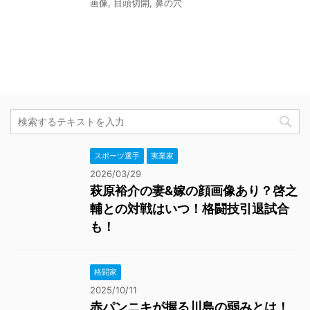
画像
,
目頭切開
,
鼻の穴
スポーツ選手
実業家
2026/03/29
萩原裕介の妻&嫁の顔画像あり？啓之
輔との対戦はいつ！格闘技引退試合
も！
格闘家
2025/10/11
赤パンニキが握る川島の弱みとは！