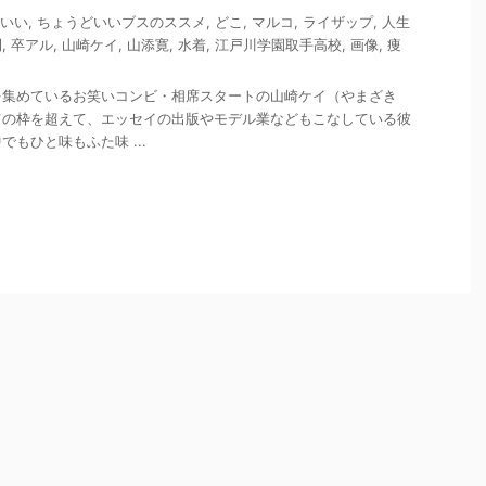
いい
,
ちょうどいいブスのススメ
,
どこ
,
マルコ
,
ライザップ
,
人生
則
,
卒アル
,
山崎ケイ
,
山添寛
,
水着
,
江戸川学園取手高校
,
画像
,
痩
を集めているお笑いコンビ・相席スタートの山崎ケイ（やまざき
ての枠を超えて、エッセイの出版やモデル業などもこなしている彼
もひと味もふた味 ...