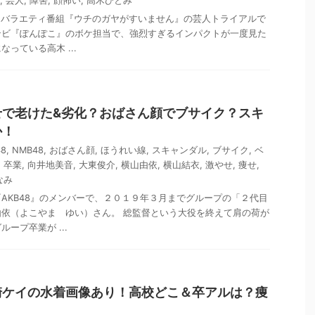
,
芸人
,
障害
,
顔怖い
,
高木ひとみ
れたバラエティ番組『ウチのガヤがすいません』の芸人トライアルで
ンビ『ぽんぽこ』のボケ担当で、強烈すぎるインパクトが一度見た
っている高木 ...
せで老けた&劣化？おばさん顔でブサイク？スキ
か！
48
,
NMB48
,
おばさん顔
,
ほうれい線
,
スキャンダル
,
ブサイク
,
ベ
,
卒業
,
向井地美音
,
大東俊介
,
横山由依
,
横山結衣
,
激やせ
,
痩せ
,
なみ
AKB48』のメンバーで、２０１９年３月までグループの「２代目
依（よこやま ゆい）さん。 総監督という大役を終えて肩の荷が
ープ卒業が ...
崎ケイの水着画像あり！高校どこ＆卒アルは？痩
？