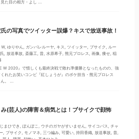
た目の相方・よし ...
彼氏の写真でツイッター誤爆？キスで放送事故！
？
 W
,
ゆりやん
,
ガンバレルーヤ
,
キス
,
ツイッター
,
ブサイク
,
ルー
氏
,
放送事故
,
斎藤工
,
昔
,
水原希子
,
熊元プロレス
,
画像
,
痩せ
,
稲
爆
THE W 2020』で惜しくも最終決戦で敗れ準優勝となったものの、強
てくれたお笑いコンビ『紅しょうが』のボケ担当・熊元プロレス
。 ...
み(芸人)の障害＆病気とは！ブサイクで顔怖
？
じまひでき
,
ぽんぽこ
,
ウチのガヤがすいません
,
サイコパス
,
チャ
ー
,
ブサイク
,
モノマネ
,
三つ編み
,
可愛い
,
持田香織
,
放送事故
,
昔
,