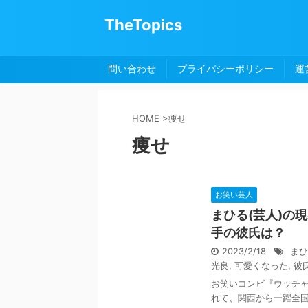
TheTopics
問い合わせ
プライバシーポリシー
運
HOME
>
痩せ
痩せ
お笑い芸人
まひる(芸人)の
手の彼氏は？
2023/2/18
まひ
光良
,
可愛くなった
,
彼
お笑いコンビ『ウッチ
れて、関西から一躍全