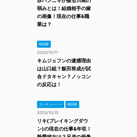
赤パンニキが握る川島の
弱みとは！結婚相手の嫁
の画像！現在の仕事&職
業は？
格闘家
2025/10/11
キムジェフンの逮捕理由
は山口組？飯田将成が試
合ドタキャン？ノッコン
の反応は！
ユーチューバー
格闘家
2025/10/10
リキ(ブレイキングダウ
ン)の現在の仕事&年収！
熱愛彼女は？兄弟の画像