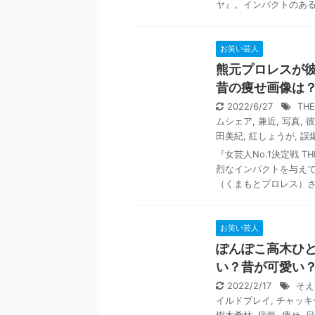
ヤ』。インパクトのある見
お笑い芸人
熊元プロレスが
昔の痩せ画像は
2022/6/27
THE
ムシェア
,
兼近
,
写真
,
彼
田美紀
,
紅しょうが
,
誤
『女芸人No.1決定戦 
烈なインパクトを与え
（くまもとプロレス）さん
お笑い芸人
ぽんぽこ高木ひと
い？昔が可愛い
2022/2/17
そえ
イルドプレイ
,
チャッキ