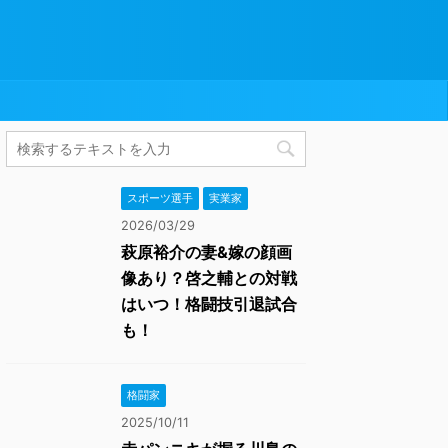
スポーツ選手
実業家
2026/03/29
萩原裕介の妻&嫁の顔画
像あり？啓之輔との対戦
はいつ！格闘技引退試合
も！
格闘家
2025/10/11