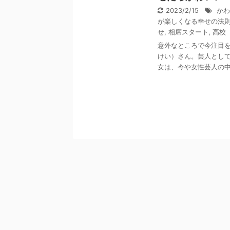
2023/2/15
かわ
が楽しくなる幸せの法
せ
,
相席スタート
,
高校
意外なところで今注目
けい）さん。芸人とし
女は、今や女性芸人の中で