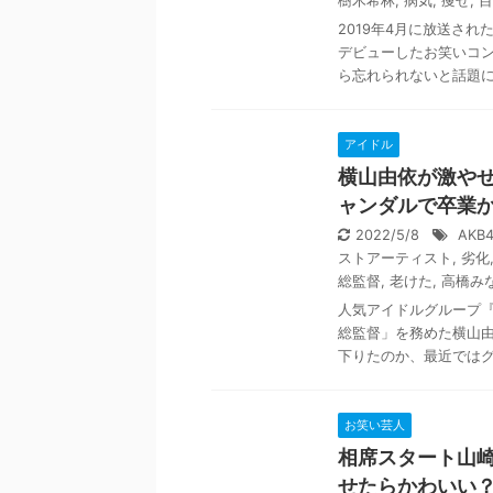
樹木希林
,
病気
,
痩せ
,
目
2019年4月に放送さ
デビューしたお笑いコ
ら忘れられないと話題にな
アイドル
横山由依が激や
ャンダルで卒業
2022/5/8
AKB
ストアーティスト
,
劣化
総監督
,
老けた
,
高橋み
人気アイドルグループ『
総監督」を務めた横山由
下りたのか、最近ではグル
お笑い芸人
相席スタート山
せたらかわいい