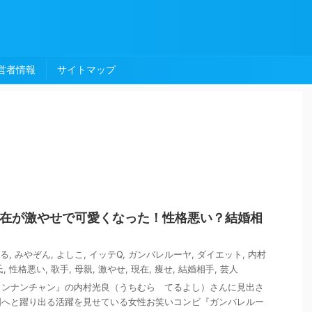
営者情報
サイトマップ
現在が激やせで可愛くなった！性格悪い？結婚相
る
,
みやぞん
,
よしこ
,
イッテQ
,
ガンバレルーヤ
,
ダイエット
,
内村
氏
,
性格悪い
,
歌手
,
母親
,
激やせ
,
現在
,
痩せ
,
結婚相手
,
芸人
ャンナンチャン』の内村光良（うちむら てるよし）さんに見出さ
国へと躍り出る活躍を見せている女性お笑いコンビ『ガンバレルー