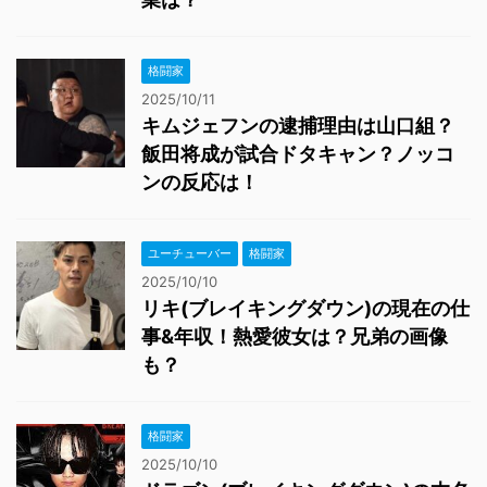
格闘家
2025/10/11
キムジェフンの逮捕理由は山口組？
飯田将成が試合ドタキャン？ノッコ
ンの反応は！
ユーチューバー
格闘家
2025/10/10
リキ(ブレイキングダウン)の現在の仕
事&年収！熱愛彼女は？兄弟の画像
も？
格闘家
2025/10/10