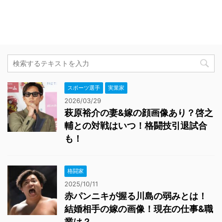
スポーツ選手
実業家
2026/03/29
萩原裕介の妻&嫁の顔画像あり？啓之
輔との対戦はいつ！格闘技引退試合
も！
格闘家
2025/10/11
赤パンニキが握る川島の弱みとは！
結婚相手の嫁の画像！現在の仕事&職
業は？