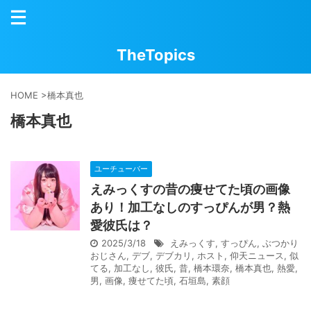
TheTopics
HOME
>
橋本真也
橋本真也
ユーチューバー
えみっくすの昔の痩せてた頃の画像
あり！加工なしのすっぴんが男？熱
愛彼氏は？
2025/3/18
えみっくす
,
すっぴん
,
ぶつかり
おじさん
,
デブ
,
デブカリ
,
ホスト
,
仰天ニュース
,
似
てる
,
加工なし
,
彼氏
,
昔
,
橋本環奈
,
橋本真也
,
熱愛
,
男
,
画像
,
痩せてた頃
,
石垣島
,
素顔