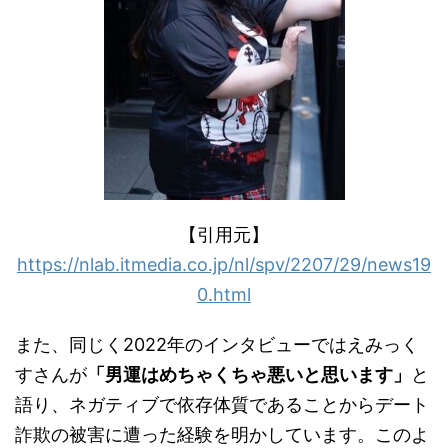
【引用元】
https://nlab.itmedia.co.jp/nl/spv/2207/29/news19
0.html
また、同じく2022年のインタビューではえみっく
すさんが
「男運はめちゃくちゃ悪いと思います」
と
語り、ネガティブで依存体質であることからデート
詐欺の被害に遭った経験を明かしています。このよ