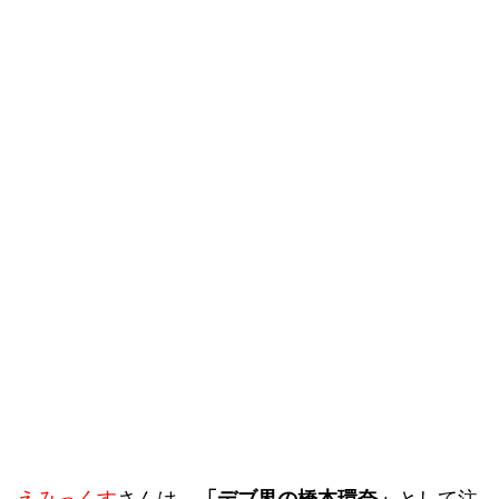
えみっくす
さんは、
「デブ界の橋本環奈」
として注