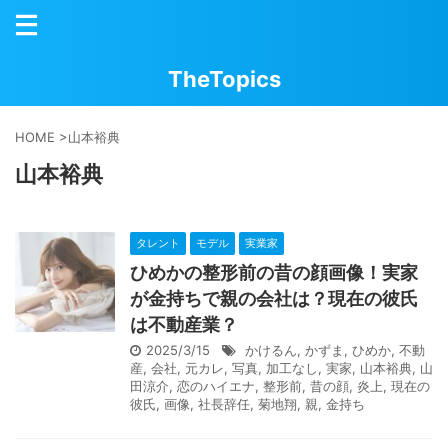
TheTopics
HOME
>
山本裕典
山本裕典
タレント
モデル
実業家
ひめかの整形前の昔の顔画像！実家
が金持ちで親の会社は？現在の彼氏
は不動産業？
2025/3/15
かけるん
,
かずま
,
ひめか
,
不動
産
,
会社
,
元カレ
,
写真
,
加工なし
,
実家
,
山本裕典
,
山
田涼介
,
恋のハイエナ
,
整形前
,
昔の顔
,
炎上
,
現在の
彼氏
,
画像
,
社長辞任
,
菊地翔
,
親
,
金持ち