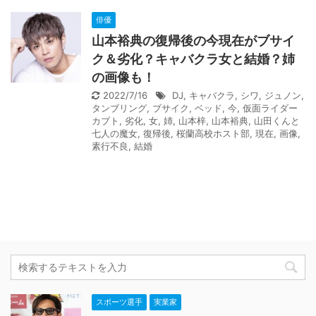
俳優
山本裕典の復帰後の今現在がブサイ
ク＆劣化？キャバクラ女と結婚？姉
の画像も！
2022/7/16
DJ
,
キャバクラ
,
シワ
,
ジュノン
,
タンブリング
,
ブサイク
,
ベッド
,
今
,
仮面ライダー
カブト
,
劣化
,
女
,
姉
,
山本梓
,
山本裕典
,
山田くんと
七人の魔女
,
復帰後
,
桜蘭高校ホスト部
,
現在
,
画像
,
素行不良
,
結婚
スポーツ選手
実業家