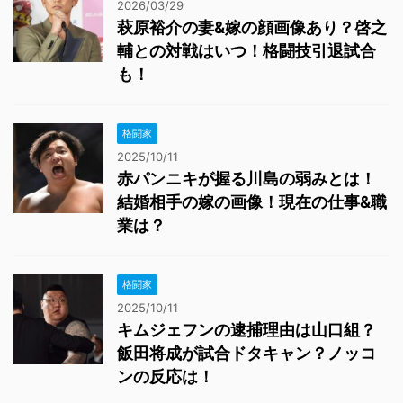
2026/03/29
萩原裕介の妻&嫁の顔画像あり？啓之
輔との対戦はいつ！格闘技引退試合
も！
格闘家
2025/10/11
赤パンニキが握る川島の弱みとは！
結婚相手の嫁の画像！現在の仕事&職
業は？
格闘家
2025/10/11
キムジェフンの逮捕理由は山口組？
飯田将成が試合ドタキャン？ノッコ
ンの反応は！