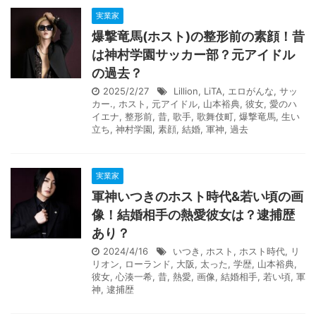
実業家
爆撃竜馬(ホスト)の整形前の素顔！昔
は神村学園サッカー部？元アイドル
の過去？
2025/2/27
Lillion
,
LiTA
,
エロがんな
,
サッ
カー.
,
ホスト
,
元アイドル
,
山本裕典
,
彼女
,
愛のハ
イエナ
,
整形前
,
昔
,
歌手
,
歌舞伎町
,
爆撃竜馬
,
生い
立ち
,
神村学園
,
素顔
,
結婚
,
軍神
,
過去
実業家
軍神いつきのホスト時代&若い頃の画
像！結婚相手の熱愛彼女は？逮捕歴
あり？
2024/4/16
いつき
,
ホスト
,
ホスト時代
,
リ
リオン
,
ローランド
,
大阪
,
太った
,
学歴
,
山本裕典
,
彼女
,
心湊一希
,
昔
,
熱愛
,
画像
,
結婚相手
,
若い頃
,
軍
神
,
逮捕歴