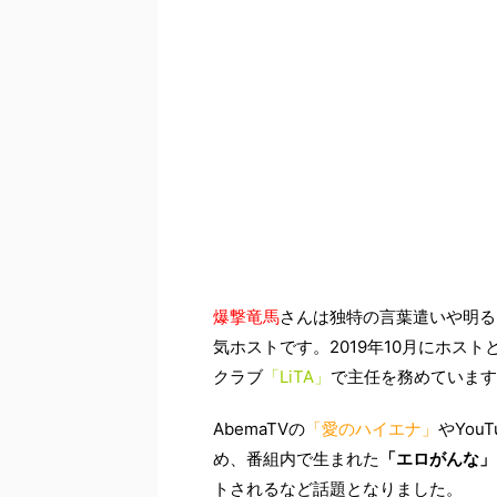
爆撃竜馬
さんは独特の言葉遣いや明る
気ホストです。2019年10月にホス
クラブ
「LiTA」
で主任を務めています
AbemaTVの
「愛のハイエナ」
やYouT
め、番組内で生まれた
「エロがんな」
トされるなど話題となりました。