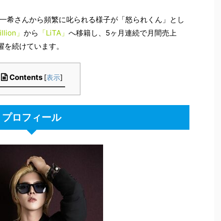
一希さんから頻繁に叱られる様子が「怒られくん」とし
llion」
から
「LiTA」
へ移籍し、5ヶ月連続で月間売上
活躍を続けています。
Contents
[
表示
]
プロフィール