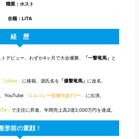
職業：ホスト
在籍：LiTA
経 歴
ホストデビュー。わずか4ヶ月で大会優勝、
「一撃竜馬」
と
「Lillion」
に移籍。源氏名を
「爆撃竜馬」
に改名。
、YouTube
「エルコレ〜歌舞伎超TV〜」
に出演。
iTA」
で主任に昇進。年間売上高2億3,000万円を達成。
整形前の素顔！