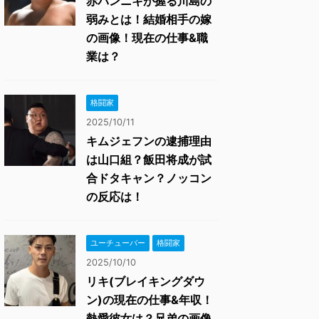
赤パンニキが握る川島の
弱みとは！結婚相手の嫁
の画像！現在の仕事&職
業は？
格闘家
2025/10/11
キムジェフンの逮捕理由
は山口組？飯田将成が試
合ドタキャン？ノッコン
の反応は！
ユーチューバー
格闘家
2025/10/10
リキ(ブレイキングダウ
ン)の現在の仕事&年収！
熱愛彼女は？兄弟の画像