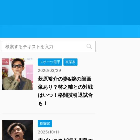
スポーツ選手
実業家
2026/03/29
萩原裕介の妻&嫁の顔画
像あり？啓之輔との対戦
はいつ！格闘技引退試合
も！
格闘家
2025/10/11