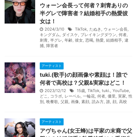
ウォーン会長って何者？刺青ありの
半グレで障害者？結婚相手の熱愛彼
女は！
2024/3/10
TikTok
,
たぬき
,
ウォーン会長
,
キングダム
,
ダイスケ
,
ブレイキングダウン
,
何者
,
刺青
,
半グレ
,
年齢
,
彼女
,
恐喝
,
熱愛
,
結婚相手
,
逮
捕
,
障害者
アーティスト
tuki.(歌手)の顔画像や素顔は！誰で
何者で高校は？父親&実家はどこ！
2023/12/12
15歳
,
TikTok
,
tuki.
,
YouTube
,
どこ
,
コラボ
,
レーベル
,
一輪花
,
何者
,
優里
,
実家
,
性
別
,
晩餐歌
,
父親
,
画像
,
素顔
,
読み方
,
誰
,
顔
,
高校
アーティスト
アヴちゃん(女王蜂)は平家の末裔で父