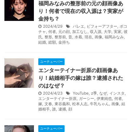
福岡みなみの整形前の元の顔画像あ
り！何者で現在の収入源は？実家が
金持ち？
2024/4/29
バレエ
,
ビフォーアフター
,
ポコ
チャ
,
何者
,
元の顔
,
加工なし
,
収入源
,
大学
,
実家
,
彼
氏
,
整形
,
整形前
,
昔
,
水着
,
現在
,
画像
,
福岡みなみ
,
結婚
,
総額
,
金持ち
ユーチューバー
エンターテイナー折原の顔画像あ
り！結婚相手の嫁は誰？逮捕された
のはなぜ？
2024/4/23
YouTube
,
z季
,
なぜ
,
インスタ
,
エンターテイナー折原
,
ガーシー
,
伊東純也
,
何者
,
嫁
,
文春
,
東谷義和
,
松本人志
,
牛乳ちゃん
,
画像
,
結
婚相手
,
誰
,
逮捕
,
顔
ユーチューバー