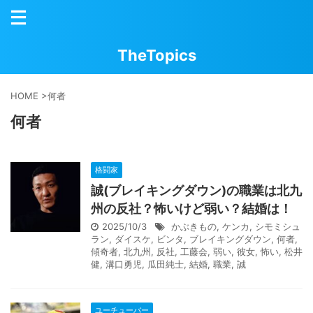
TheTopics
HOME
>
何者
何者
格闘家
誠(ブレイキングダウン)の職業は北九
州の反社？怖いけど弱い？結婚は！
2025/10/3
かぶきもの
,
ケンカ
,
シモミシュ
ラン
,
ダイスケ
,
ビンタ
,
ブレイキングダウン
,
何者
,
傾奇者
,
北九州
,
反社
,
工藤会
,
弱い
,
彼女
,
怖い
,
松井
健
,
溝口勇児
,
瓜田純士
,
結婚
,
職業
,
誠
ユーチューバー