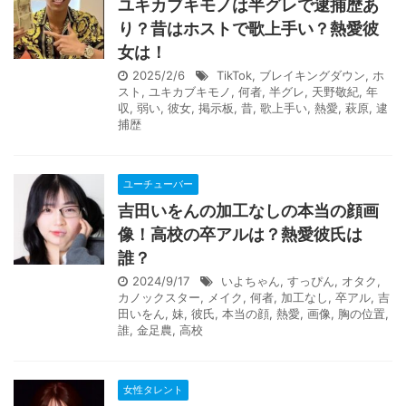
ユキカブキモノは半グレで逮捕歴あ
り？昔はホストで歌上手い？熱愛彼
女は！
2025/2/6
TikTok
,
ブレイキングダウン
,
ホ
スト
,
ユキカブキモノ
,
何者
,
半グレ
,
天野敬紀
,
年
収
,
弱い
,
彼女
,
掲示板
,
昔
,
歌上手い
,
熱愛
,
萩原
,
逮
捕歴
ユーチューバー
吉田いをんの加工なしの本当の顔画
像！高校の卒アルは？熱愛彼氏は
誰？
2024/9/17
いよちゃん
,
すっぴん
,
オタク
,
カノックスター
,
メイク
,
何者
,
加工なし
,
卒アル
,
吉
田いをん
,
妹
,
彼氏
,
本当の顔
,
熱愛
,
画像
,
胸の位置
,
誰
,
金足農
,
高校
女性タレント