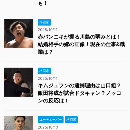
も！
格闘家
2025/10/11
赤パンニキが握る川島の弱みとは！
結婚相手の嫁の画像！現在の仕事&職
業は？
格闘家
2025/10/11
キムジェフンの逮捕理由は山口組？
飯田将成が試合ドタキャン？ノッコ
ンの反応は！
ユーチューバー
格闘家
2025/10/10