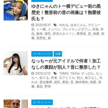
ゆきにゃんのトー横デビュー前の黒
歴史！整形前の昔の画像は？熱愛彼
氏も？
2025/8/31
やれる
,
ゆきにゃん
,
デビュー
前
,
トー横
,
ドンペン
,
ブレイキングダウン
,
何者
,
作
品
,
動画
,
彼氏
,
所沢のタイソン
,
整形前
,
昔
,
熱愛
,
画
像
,
黒歴史
,
鼻
ユーチューバー
女優
なっちーが元アイドルで何者！加工
なしの素顔が別人？昔に整形した？
2025/2/12
TiiiMO
,
TikTok
,
すっぴん
,
なっ
ちー
,
似てる
,
何者
,
元アイドル
,
別人
,
加工なし
,
匂
わせ
,
度会隆輝
,
彼氏
,
整形
,
昔
,
橋本環奈
,
熱愛
,
画
像
,
素顔
,
野球
ユーチューバー