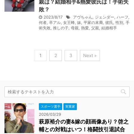
親は？結婚相手&熱愛彼氏は！手術失
敗？
2023/8/17
アヴちゃん
,
ジェンダー
,
ハーフ
,
何者
,
卒アル
,
女王蜂
,
妹
,
平家の末裔
,
彼氏
,
性別
,
手
術失敗
,
推しの子
,
母親
,
熱愛
,
父親
,
結婚相手
1
2
3
Next »
スポーツ選手
実業家
2026/03/29
萩原裕介の妻&嫁の顔画像あり？啓之
輔との対戦はいつ！格闘技引退試合