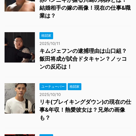
結婚相手の嫁の画像！現在の仕事&職
業は？
格闘家
2025/10/11
キムジェフンの逮捕理由は山口組？
飯田将成が試合ドタキャン？ノッコ
ンの反応は！
ユーチューバー
格闘家
2025/10/10
リキ(ブレイキングダウン)の現在の仕
事&年収！熱愛彼女は？兄弟の画像
も？