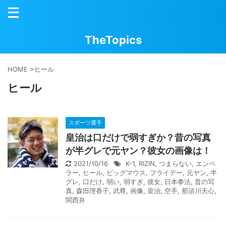
TheTopics
HOME
>
ヒール
ヒール
スポーツ選手
皇治は口だけで弱すぎか？昔の写真
が半グレで元ヤン？彼女の画像は！
2021/10/16
K-1
,
RIZIN
,
つまらない
,
エンペ
ラー
,
ヒール
,
ビッグマウス
,
フライデー
,
元ヤン
,
半
グレ
,
口だけ
,
弱い
,
弱すぎ
,
彼女
,
日本拳法
,
昔の写
真
,
森田理香子
,
武尊
,
画像
,
皇治
,
空手
,
那須川天心
,
関西弁