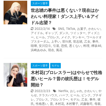
スポーツ選手
世志琥の事件は悪くない？現在はか
わいい料理家！ダンス上手い＆アイ
ドル志望？
2022/2/14
SNS
,
TikTok
,
お菓子
,
かわいい
,
アイドル
,
ギャップ
,
ダンス
,
ツイッター
,
ディズニ
ー
,
ヒール
,
プロレス
,
メイク
,
ヤンキー
,
ワールドオ
ブスターダム
,
上手い
,
世Ⅳ虎
,
世志琥
,
乙女
,
事件
,
喧嘩
,
安川亞斗
,
引退
,
恐慌
,
悪くない
,
料理
,
欅坂46
,
浜崎あゆみ
,
現在
,
風花
スポーツ選手
モデル
木村花(プロレスラー)はやらせで性格
悪いヒール？昔の彼氏歴は！モデル
開始？
2022/2/23
Netflix
,
おしゃれ
,
かわいい
,
や
らせ
,
テラスハウス
,
ハーフ
,
ヒール
,
ピンク
,
ブチギ
レ
,
プロレス
,
プロレスラー
,
モデル
,
乙女
,
事件
,
彼
氏
,
性格悪い
,
昔
,
木村花
,
木村響子
,
武藤敬司
,
母親
,