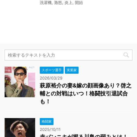
洗濯機
,
激怒
,
炎上
,
開始
スポーツ選手
実業家
2026/03/29
萩原裕介の妻&嫁の顔画像あり？啓之
輔との対戦はいつ！格闘技引退試合
も！
格闘家
2025/10/11
赤パンニキが握る川島の弱みとは！