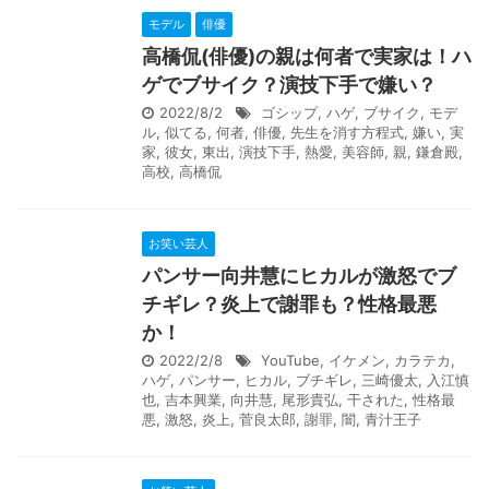
モデル
俳優
高橋侃(俳優)の親は何者で実家は！ハ
ゲでブサイク？演技下手で嫌い？
2022/8/2
ゴシップ
,
ハゲ
,
ブサイク
,
モデ
ル
,
似てる
,
何者
,
俳優
,
先生を消す方程式
,
嫌い
,
実
家
,
彼女
,
東出
,
演技下手
,
熱愛
,
美容師
,
親
,
鎌倉殿
,
高校
,
高橋侃
お笑い芸人
パンサー向井慧にヒカルが激怒でブ
チギレ？炎上で謝罪も？性格最悪
か！
2022/2/8
YouTube
,
イケメン
,
カラテカ
,
ハゲ
,
パンサー
,
ヒカル
,
ブチギレ
,
三崎優太
,
入江慎
也
,
吉本興業
,
向井慧
,
尾形貴弘
,
干された
,
性格最
悪
,
激怒
,
炎上
,
菅良太郎
,
謝罪
,
闇
,
青汁王子