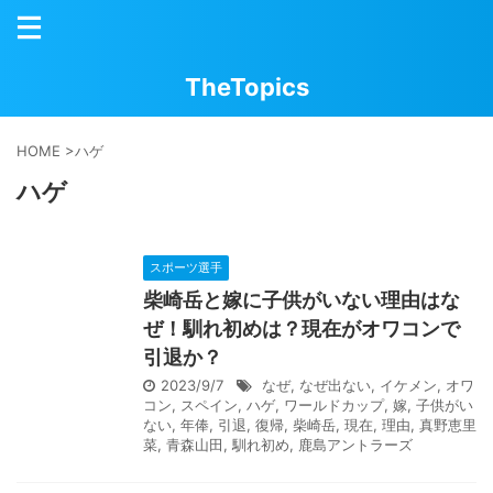
TheTopics
HOME
>
ハゲ
ハゲ
スポーツ選手
柴崎岳と嫁に子供がいない理由はな
ぜ！馴れ初めは？現在がオワコンで
引退か？
2023/9/7
なぜ
,
なぜ出ない
,
イケメン
,
オワ
コン
,
スペイン
,
ハゲ
,
ワールドカップ
,
嫁
,
子供がい
ない
,
年俸
,
引退
,
復帰
,
柴崎岳
,
現在
,
理由
,
真野恵里
菜
,
青森山田
,
馴れ初め
,
鹿島アントラーズ