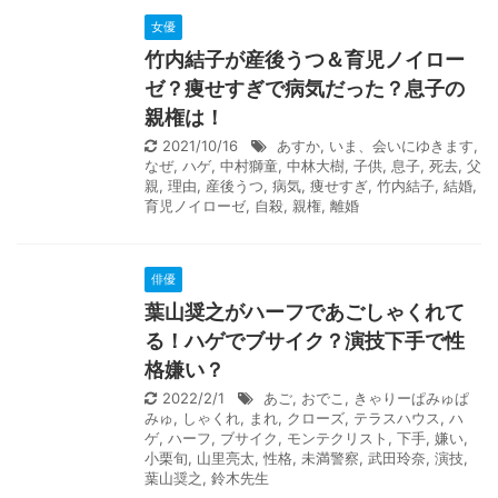
女優
竹内結子が産後うつ＆育児ノイロー
ゼ？痩せすぎで病気だった？息子の
親権は！
2021/10/16
あすか
,
いま、会いにゆきます
,
なぜ
,
ハゲ
,
中村獅童
,
中林大樹
,
子供
,
息子
,
死去
,
父
親
,
理由
,
産後うつ
,
病気
,
痩せすぎ
,
竹内結子
,
結婚
,
育児ノイローゼ
,
自殺
,
親権
,
離婚
俳優
葉山奨之がハーフであごしゃくれて
る！ハゲでブサイク？演技下手で性
格嫌い？
2022/2/1
あご
,
おでこ
,
きゃりーぱみゅぱ
みゅ
,
しゃくれ
,
まれ
,
クローズ
,
テラスハウス
,
ハ
ゲ
,
ハーフ
,
ブサイク
,
モンテクリスト
,
下手
,
嫌い
,
小栗旬
,
山里亮太
,
性格
,
未満警察
,
武田玲奈
,
演技
,
葉山奨之
,
鈴木先生