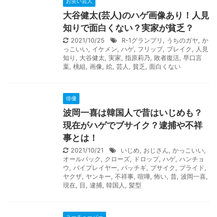
お笑い芸人
大谷健太(芸人)のハゲ画像あり！人見
知りで面白くない？実家が貧乏？
2021/10/25
R-1グランプリ
,
うちのガヤ
,
か
っこいい
,
イケメン
,
ハゲ
,
フリップ
,
ブレイク
,
人見
知り
,
大谷健太
,
実家
,
指原莉乃
,
敗者復活
,
早口言
葉
,
桃組
,
画像
,
絵
,
芸人
,
貧乏
,
面白くない
俳優
波岡一喜は韓国人で昔はいじめも？
現在がハゲでブサイク？逮捕や不祥
事とは！
2021/10/21
いじめ
,
おじさん
,
かっこいい
,
オールバック
,
クローズ
,
ドロップ
,
ハゲ
,
ハンチョ
ウ
,
バイプレイヤー
,
パッチギ
,
ブサイク
,
プライド
,
ヤクザ
,
ヤンキー
,
不祥事
,
喧嘩
,
怖い
,
昔
,
波岡一喜
,
現在
,
目
,
逮捕
,
韓国人
,
髪型