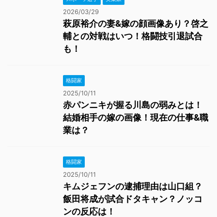
2026/03/29
萩原裕介の妻&嫁の顔画像あり？啓之
輔との対戦はいつ！格闘技引退試合
も！
格闘家
2025/10/11
赤パンニキが握る川島の弱みとは！
結婚相手の嫁の画像！現在の仕事&職
業は？
格闘家
2025/10/11
キムジェフンの逮捕理由は山口組？
飯田将成が試合ドタキャン？ノッコ
ンの反応は！