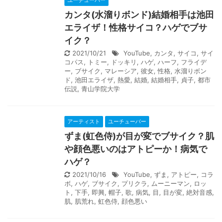
ユーチューバー
カンタ(水溜りボンド)結婚相手は池田
エライザ！性格サイコ？ハゲでブサ
イク？
2021/10/21
YouTube
,
カンタ
,
サイコ
,
サイ
コパス
,
トミー
,
ドッキリ
,
ハゲ
,
ハーフ
,
フライデ
ー
,
ブサイク
,
マレーシア
,
彼女
,
性格
,
水溜りボン
ド
,
池田エライザ
,
熱愛
,
結婚
,
結婚相手
,
貞子
,
都市
伝説
,
青山学院大学
アーティスト
ユーチューバー
ずま(虹色侍)が目が変でブサイク？肌
や顔色悪いのはアトピーか！病気で
ハゲ？
2021/10/16
YouTube
,
ずま
,
アトピー
,
コラ
ボ
,
ハゲ
,
ブサイク
,
プリクラ
,
ムーニーマン
,
ロッ
ト
,
下手
,
即興
,
帽子
,
歌
,
病気
,
目
,
目が変
,
絶対音感
,
肌
,
肌荒れ
,
虹色侍
,
顔色悪い