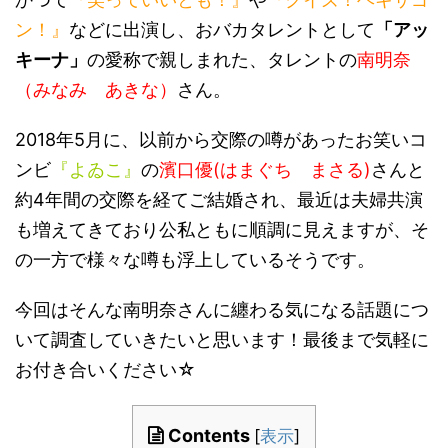
かつて
や
ン！』
「アッ
などに出演し、おバカタレントとして
キーナ」
南明奈
の愛称で親しまれた、タレントの
（みなみ あきな）
さん。
2018年5月に、以前から交際の噂があったお笑いコ
ンビ
『よゐこ』
の
濱口優(はまぐち まさる)
さんと
約4年間の交際を経てご結婚され、最近は夫婦共演
も増えてきており公私ともに順調に見えますが、そ
の一方で様々な噂も浮上しているそうです。
今回はそんな南明奈さんに纏わる気になる話題につ
いて調査していきたいと思います！最後まで気軽に
お付き合いください☆
Contents
[
表示
]