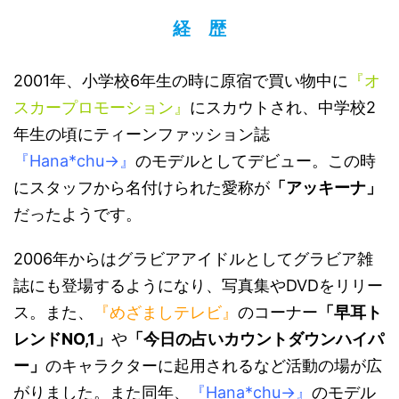
経 歴
2001年、小学校6年生の時に原宿で買い物中に
『オ
スカープロモーション』
にスカウトされ、中学校2
年生の頃にティーンファッション誌
『Hana*chu→』
のモデルとしてデビュー。この時
にスタッフから名付けられた愛称が
「アッキーナ」
だったようです。
2006年からはグラビアアイドルとしてグラビア雑
誌にも登場するようになり、写真集やDVDをリリー
ス。また、
『めざましテレビ』
のコーナー
「早耳ト
レンドNO,1」
や
「今日の占いカウントダウンハイパ
ー」
のキャラクターに起用されるなど活動の場が広
がりました。また同年、
『Hana*chu→』
のモデル