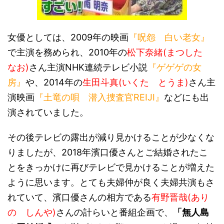
女優としては、2009年の映画
『呪怨 白い老女』
で主演を務められ、2010年の
松下奈緒(まつした
なお)
さん主演NHK連続テレビ小説
『ゲゲゲの女
房』
や、2014年の
生田斗真(いくた とうま)
さん主
演映画
『土竜の唄 潜入捜査官REIJI』
などにも出
演されていました。
その後テレビの露出が減り見かけることが少なくな
りましたが、2018年濱口優さんとご結婚されたこ
とをきっかけに再びテレビで見かけることが増えた
ように思います。とても夫婦仲が良く夫婦共演もさ
れていて、濱口優さんの相方である
有野晋哉(あり
の しんや)
さんの計らいと番組企画で、
「無人島