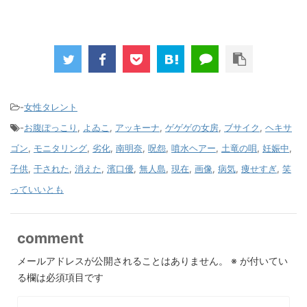
-
女性タレント
-
お腹ぽっこり
,
よゐこ
,
アッキーナ
,
ゲゲゲの女房
,
ブサイク
,
ヘキサ
ゴン
,
モニタリング
,
劣化
,
南明奈
,
呪怨
,
噴水ヘアー
,
土竜の唄
,
妊娠中
,
子供
,
干された
,
消えた
,
濱口優
,
無人島
,
現在
,
画像
,
病気
,
痩せすぎ
,
笑
っていいとも
comment
メールアドレスが公開されることはありません。
※
が付いてい
る欄は必須項目です