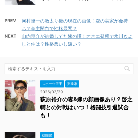
PREV
河村隆一の激太り後の現在の画像！嫁の実家が金持
ち？亭主関白で性格最悪？
NEXT
山内惠介が結婚してた嫁の噂！オネエ疑惑で氷川きよ
しと仲は？性格悪いし嫌い？
スポーツ選手
実業家
2026/03/29
萩原裕介の妻&嫁の顔画像あり？啓之
輔との対戦はいつ！格闘技引退試合
も！
格闘家