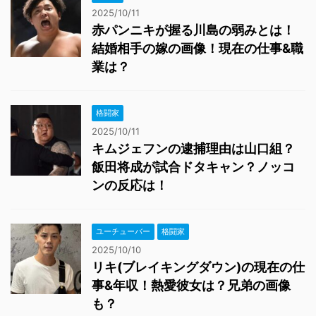
2025/10/11
赤パンニキが握る川島の弱みとは！
結婚相手の嫁の画像！現在の仕事&職
業は？
格闘家
2025/10/11
キムジェフンの逮捕理由は山口組？
飯田将成が試合ドタキャン？ノッコ
ンの反応は！
ユーチューバー
格闘家
2025/10/10
リキ(ブレイキングダウン)の現在の仕
事&年収！熱愛彼女は？兄弟の画像
も？