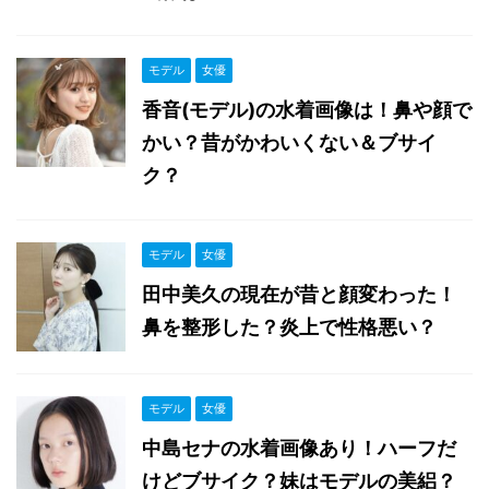
モデル
女優
香音(モデル)の水着画像は！鼻や顔で
かい？昔がかわいくない＆ブサイ
ク？
モデル
女優
田中美久の現在が昔と顔変わった！
鼻を整形した？炎上で性格悪い？
モデル
女優
中島セナの水着画像あり！ハーフだ
けどブサイク？妹はモデルの美絽？