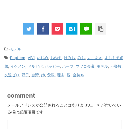
-
モデル
-
Popteen
,
VIVI
,
いじめ
,
おねえ
,
けみお
,
みち
,
よしあき
,
よしミチ姉
弟
,
イケメン
,
ドルガバ
,
ハッピー
,
ハーフ
,
マツコ会議
,
モデル
,
不登校
,
友達ゼロ
,
双子
,
台湾
,
姉
,
父親
,
理由
,
親
,
金持ち
comment
メールアドレスが公開されることはありません。
※
が付いてい
る欄は必須項目です