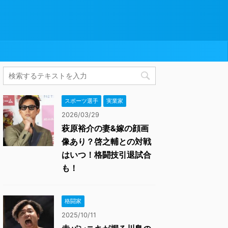
スポーツ選手
実業家
2026/03/29
萩原裕介の妻&嫁の顔画
像あり？啓之輔との対戦
はいつ！格闘技引退試合
も！
格闘家
2025/10/11