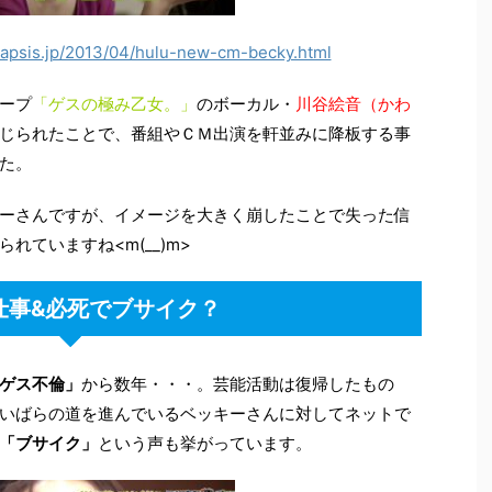
gapsis.jp/2013/04/hulu-new-cm-becky.html
ープ
「ゲスの極み乙女。」
のボーカル・
川谷絵音（かわ
じられたことで、番組やＣＭ出演を軒並みに降板する事
た。
ーさんですが、イメージを大きく崩したことで失った信
ていますね<m(__)m>
仕事&必死でブサイク？
ゲス不倫」
から数年・・・。芸能活動は復帰したもの
いばらの道を進んでいるベッキーさんに対してネットで
「ブサイク」
という声も挙がっています。