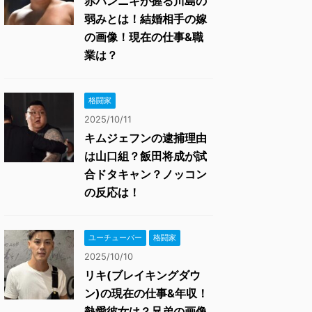
赤パンニキが握る川島の
弱みとは！結婚相手の嫁
の画像！現在の仕事&職
業は？
格闘家
2025/10/11
キムジェフンの逮捕理由
は山口組？飯田将成が試
合ドタキャン？ノッコン
の反応は！
ユーチューバー
格闘家
2025/10/10
リキ(ブレイキングダウ
ン)の現在の仕事&年収！
熱愛彼女は？兄弟の画像