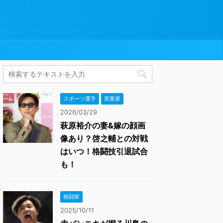
スポーツ選手
実業家
2026/03/29
萩原裕介の妻&嫁の顔画
像あり？啓之輔との対戦
はいつ！格闘技引退試合
も！
格闘家
2025/10/11