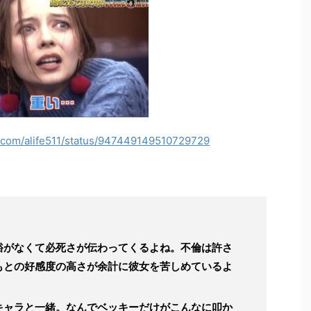
er.com/alife511/status/947449149510729729
裕がなくて必死さが伝わってくるよね。不倫は許さ
もとの好感度の高さが余計に彼女を苦しめているよ
キャラと一緒。なんでベッキーだけがこんなに叩か