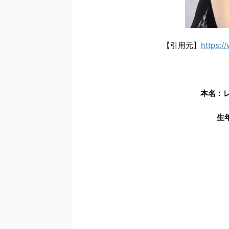
【引用元】
https:/
本名：
生