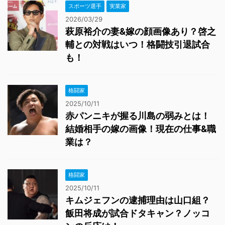
スポーツ選手
実業家
2026/03/29
萩原裕介の妻&嫁の顔画像あり？啓之
輔との対戦はいつ！格闘技引退試合
も！
格闘家
2025/10/11
赤パンニキが握る川島の弱みとは！
結婚相手の嫁の画像！現在の仕事&職
業は？
格闘家
2025/10/11
キムジェフンの逮捕理由は山口組？
飯田将成が試合ドタキャン？ノッコ