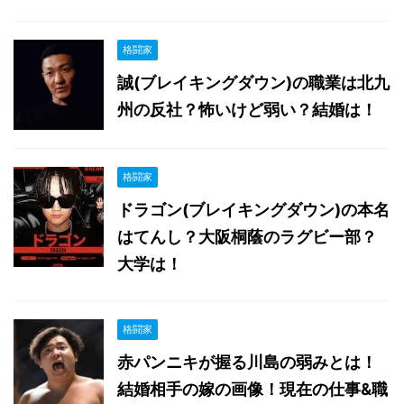
格闘家
誠(ブレイキングダウン)の職業は北九
州の反社？怖いけど弱い？結婚は！
格闘家
ドラゴン(ブレイキングダウン)の本名
はてんし？大阪桐蔭のラグビー部？
大学は！
格闘家
赤パンニキが握る川島の弱みとは！
結婚相手の嫁の画像！現在の仕事&職