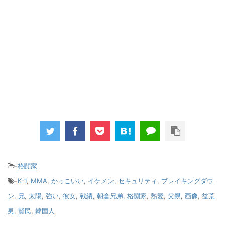
-
格闘家
-
K-1
,
MMA
,
かっこいい
,
イケメン
,
セキュリティ
,
ブレイキングダウ
ン
,
兄
,
太陽
,
強い
,
彼女
,
戦績
,
朝倉兄弟
,
格闘家
,
熱愛
,
父親
,
画像
,
益荒
男
,
賢民
,
韓国人