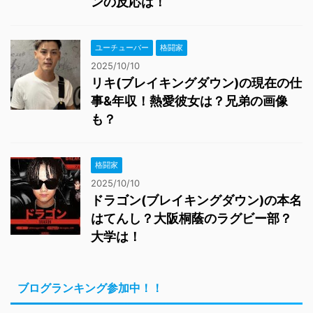
ンの反応は！
ユーチューバー
格闘家
2025/10/10
リキ(ブレイキングダウン)の現在の仕
事&年収！熱愛彼女は？兄弟の画像
も？
格闘家
2025/10/10
ドラゴン(ブレイキングダウン)の本名
はてんし？大阪桐蔭のラグビー部？
大学は！
ブログランキング参加中！！