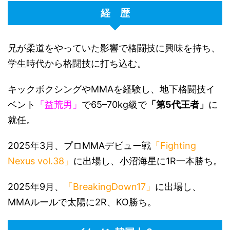
経 歴
兄が柔道をやっていた影響で格闘技に興味を持ち、
学生時代から格闘技に打ち込む。
キックボクシングやMMAを経験し、地下格闘技イ
ベント
「益荒男」
で65–70kg級で
「第5代王者」
に
就任。
2025年3月、プロMMAデビュー戦
「Fighting
Nexus vol.38」
に出場し、小沼海星に1R一本勝ち。
2025年9月、
「BreakingDown17」
に出場し、
MMAルールで太陽に2R、KO勝ち。