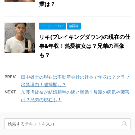
業は？
ユーチューバー
格闘家
リキ(ブレイキングダウン)の現在の仕
事&年収！熱愛彼女は？兄弟の画像
も？
PREV
田中雄士の現在は不動産会社の社長で年収は？クラブ
出禁理由！逮捕歴も？
NEXT
加藤虎於奈が結婚相手の嫁と離婚？母親の病気や障害
は？兄弟の現在も！