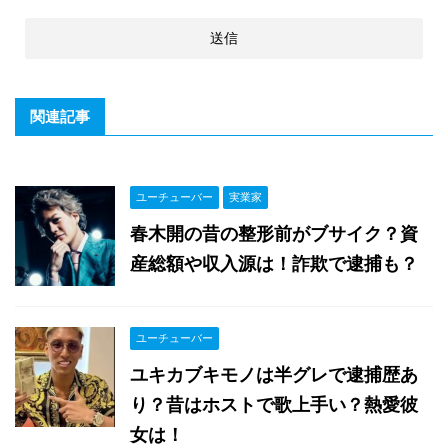
関連記事
ユーチューバー
実業家
春木開の昔の整形前がブサイク？資
産総額や収入源は！詐欺で逮捕も？
ユーチューバー
ユキカブキモノは半グレで逮捕歴あ
り？昔はホストで歌上手い？熱愛彼
女は！