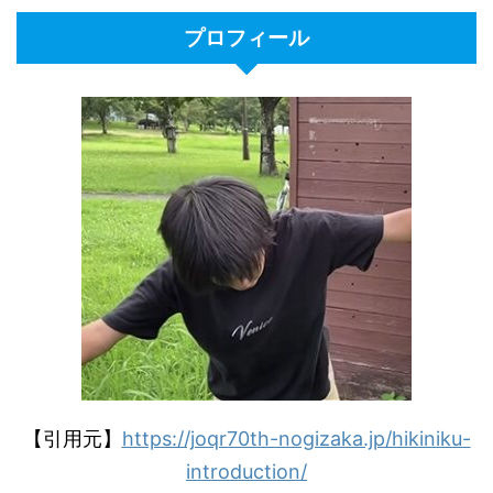
プロフィール
【引用元】
https://joqr70th-nogizaka.jp/hikiniku-
introduction/