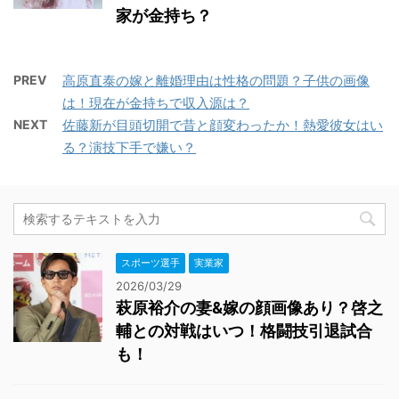
家が金持ち？
PREV
高原直泰の嫁と離婚理由は性格の問題？子供の画像
は！現在が金持ちで収入源は？
NEXT
佐藤新が目頭切開で昔と顔変わったか！熱愛彼女はい
る？演技下手で嫌い？
スポーツ選手
実業家
2026/03/29
萩原裕介の妻&嫁の顔画像あり？啓之
輔との対戦はいつ！格闘技引退試合
も！