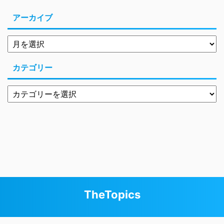
アーカイブ
カテゴリー
Copyright© TheTopics , 2026 All Rights Reserved
TheTopics
Powered by
AFFINGER5
.