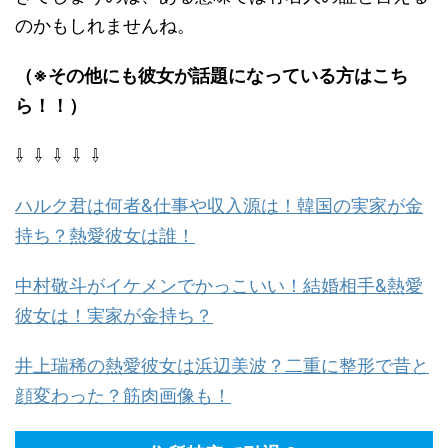
のかもしれませんね。
（※その他にも彼女が話題になっている方はこち
ら！！）
⇩ ⇩ ⇩ ⇩ ⇩
ハルク君は何者&仕事や収入源は！韓国の実家が金
持ち？熱愛彼女は誰！
中村敬斗がイケメンでかっこいい！結婚相手&熱愛
彼女は！実家が金持ち？
井上瑞稀の熱愛彼女は浜辺美波？二重に整形で昔と
顔変わった？筋肉画像も！