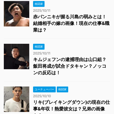
格闘家
2025/10/11
赤パンニキが握る川島の弱みとは！
結婚相手の嫁の画像！現在の仕事&職
業は？
格闘家
2025/10/11
キムジェフンの逮捕理由は山口組？
飯田将成が試合ドタキャン？ノッコ
ンの反応は！
ユーチューバー
格闘家
2025/10/10
リキ(ブレイキングダウン)の現在の仕
事&年収！熱愛彼女は？兄弟の画像