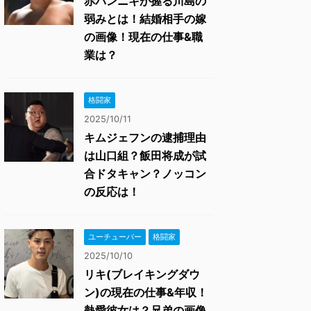
赤パンニキが握る川島の
弱みとは！結婚相手の嫁
の画像！現在の仕事&職
業は？
格闘家
2025/10/11
キムジェフンの逮捕理由
は山口組？飯田将成が試
合ドタキャン？ノッコン
の反応は！
ユーチューバー
格闘家
2025/10/10
リキ(ブレイキングダウ
ン)の現在の仕事&年収！
熱愛彼女は？兄弟の画像