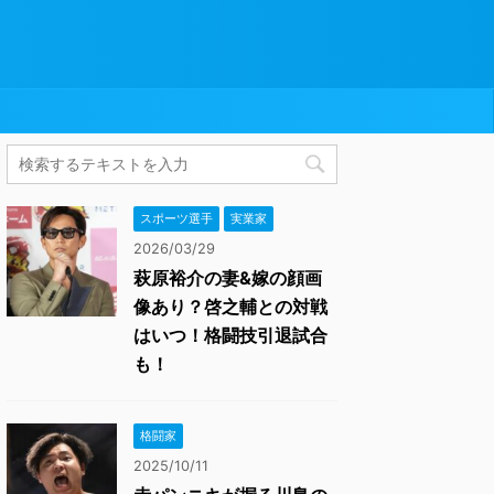
スポーツ選手
実業家
2026/03/29
萩原裕介の妻&嫁の顔画
像あり？啓之輔との対戦
はいつ！格闘技引退試合
も！
格闘家
2025/10/11