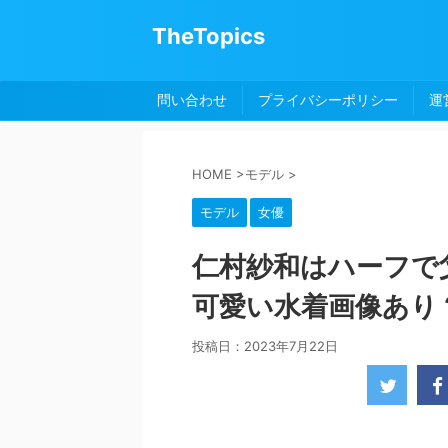
TheTopics
問い合わせ
プライバシーポリシー
運
HOME
>
モデル
>
モデル
女優
仁村紗和はハーフで
可愛い水着画像あり
投稿日：
2023年7月22日