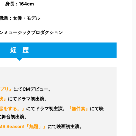
身長：164cm
職業：女優・モデル
ンミュージックプロダクション
経 歴
サプリ』
にてCMデビュー。
状』
にてドラマ初出演。
恋をする。』
にてドラマ初主演。
『無伴奏』
にて映
て舞台初出演。
LMS Season1「無題」』
にて映画初主演。