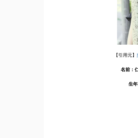
【引用元】
名前：
生年