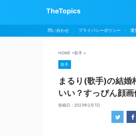
TheTopics
問い合わせ
プライバシーポリシー
運
HOME
>
歌手
>
歌手
まるり(歌手)の結
いい？すっぴん顔画
投稿日：
2023年2月7日