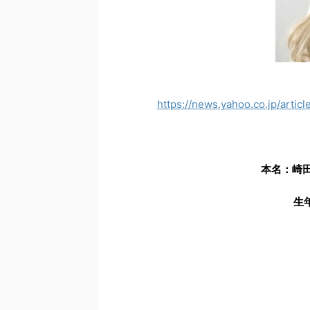
https://news.yahoo.co.jp/art
本名：崎
生