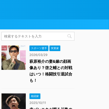
スポーツ選手
実業家
2026/03/29
萩原裕介の妻&嫁の顔画
像あり？啓之輔との対戦
はいつ！格闘技引退試合
も！
格闘家
2025/10/11