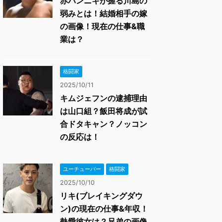
赤パンニキが握る川島の
弱みとは！結婚相手の嫁
の画像！現在の仕事&職
業は？
格闘家
2025/10/11
キムジェフンの逮捕理由
は山口組？飯田将成が試
合ドタキャン？ノッコン
の反応は！
ユーチューバー
格闘家
2025/10/10
リキ(ブレイキングダウ
ン)の現在の仕事&年収！
熱愛彼女は？兄弟の画像