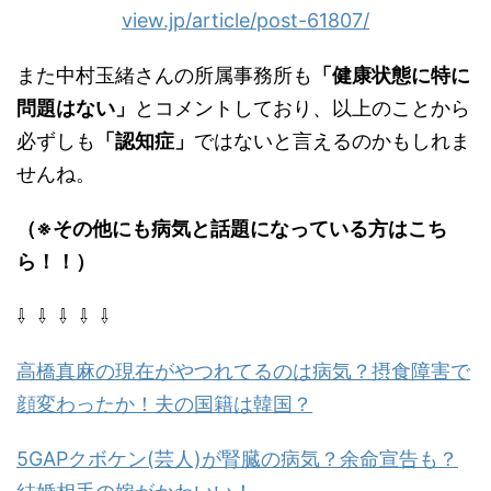
view.jp/article/post-61807/
また中村玉緒さんの所属事務所も
「健康状態に特に
問題はない」
とコメントしており、以上のことから
必ずしも
「認知症」
ではないと言えるのかもしれま
せんね。
（※その他にも病気と話題になっている方はこち
ら！！）
⇩ ⇩ ⇩ ⇩ ⇩
高橋真麻の現在がやつれてるのは病気？摂食障害で
顔変わったか！夫の国籍は韓国？
5GAPクボケン(芸人)が腎臓の病気？余命宣告も？