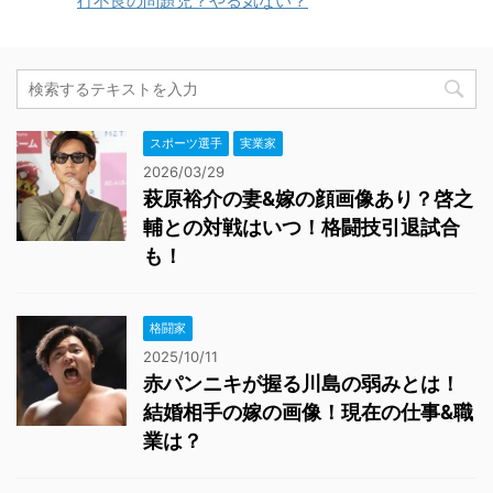
行不良の問題児？やる気ない？
スポーツ選手
実業家
2026/03/29
萩原裕介の妻&嫁の顔画像あり？啓之
輔との対戦はいつ！格闘技引退試合
も！
格闘家
2025/10/11
赤パンニキが握る川島の弱みとは！
結婚相手の嫁の画像！現在の仕事&職
業は？