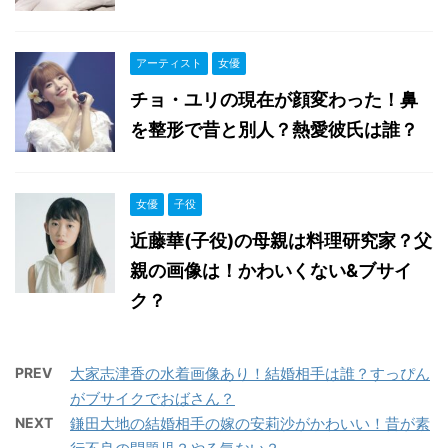
アーティスト
女優
チョ・ユリの現在が顔変わった！鼻
を整形で昔と別人？熱愛彼氏は誰？
女優
子役
近藤華(子役)の母親は料理研究家？父
親の画像は！かわいくない&ブサイ
ク？
PREV
大家志津香の水着画像あり！結婚相手は誰？すっぴん
がブサイクでおばさん？
NEXT
鎌田大地の結婚相手の嫁の安莉沙がかわいい！昔が素