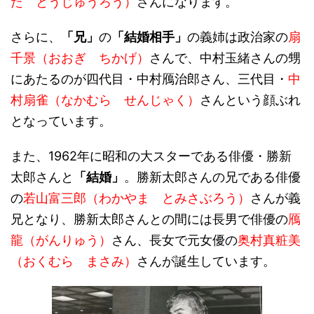
た とうじゅうろう）
さんになります。
さらに、
「兄」
の
「結婚相手」
の義姉は政治家の
扇
千景（おおぎ ちかげ）
さんで、中村玉緒さんの甥
にあたるのが四代目・中村鴈治郎さん、三代目・
中
村扇雀（なかむら せんじゃく）
さんという顔ぶれ
となっています。
また、1962年に昭和の大スターである俳優・勝新
太郎さんと
「結婚」
。勝新太郎さんの兄である俳優
の
若山富三郎（わかやま とみさぶろう）
さんが義
兄となり、勝新太郎さんとの間には長男で俳優の
鴈
龍（がんりゅう）
さん、長女で元女優の
奥村真粧美
（おくむら まさみ）
さんが誕生しています。