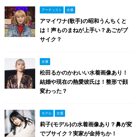
アーティスト
女優
アマイワナ(歌手)の昭和うんちくと
は！声ものまねが上手い？あごがブ
サイク？
女優
松田るかのかわいい水着画像あり！
結婚や現在の熱愛彼氏は！整形で顔
変わった？
モデル
女優
莉子(モデル)の水着画像あり？鼻が変
でブサイク？実家が金持ちか！