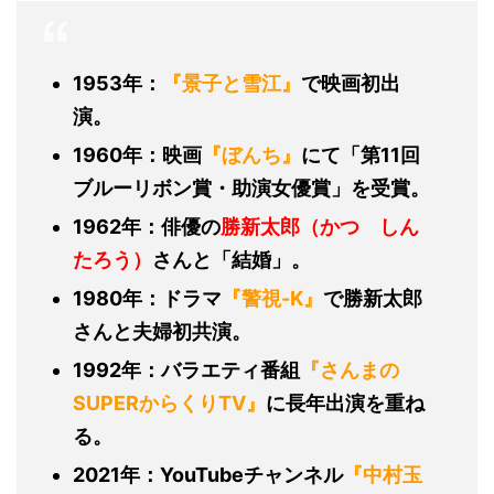
1953年：
『景子と雪江』
で映画初出
演。
1960年：映画
『ぼんち』
にて「第11回
ブルーリボン賞・助演女優賞」を受賞。
1962年：俳優の
勝新太郎（かつ しん
たろう）
さんと「結婚」。
1980年：ドラマ
『警視-K』
で勝新太郎
さんと夫婦初共演。
1992年：バラエティ番組
『さんまの
SUPERからくりTV』
に長年出演を重ね
る。
2021年：YouTubeチャンネル
『中村玉