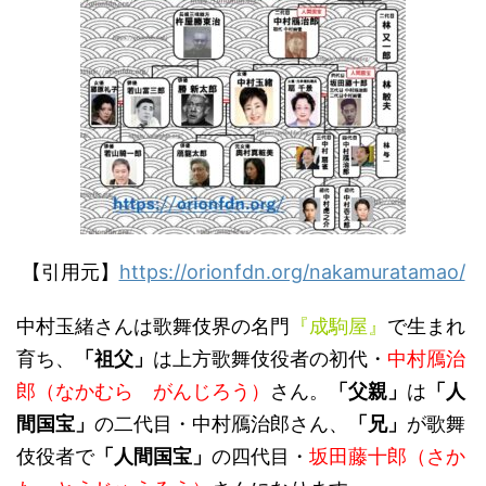
【引用元】
https://orionfdn.org/nakamuratamao/
中村玉緒さんは歌舞伎界の名門
『成駒屋』
で生まれ
育ち、
「祖父」
は上方歌舞伎役者の初代・
中村鴈治
郎（なかむら がんじろう）
さん。
「父親」
は
「人
間国宝」
の二代目・中村鴈治郎さん、
「兄」
が歌舞
伎役者で
「人間国宝」
の四代目・
坂田藤十郎（さか