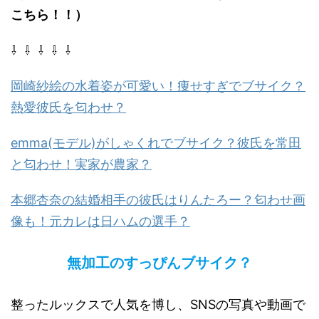
こちら！！）
⇩ ⇩ ⇩ ⇩ ⇩
岡崎紗絵の水着姿が可愛い！痩せすぎでブサイク？
熱愛彼氏を匂わせ？
emma(モデル)がしゃくれでブサイク？彼氏を常田
と匂わせ！実家が農家？
本郷杏奈の結婚相手の彼氏はりんたろー？匂わせ画
像も！元カレは日ハムの選手？
無加工のすっぴんブサイク？
整ったルックスで人気を博し、SNSの写真や動画で