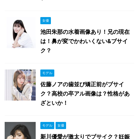
女優
池田朱那の水着画像あり！兄の現在
は！鼻が変でかわいくない&ブサイ
ク？
モデル
佐藤ノアの歯並び矯正前がブサイ
ク？高校の卒アル画像は？性格があ
ざといか！
モデル
女優
新川優愛が激太りでブサイク？妊娠