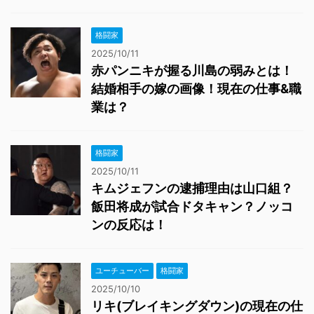
格闘家
2025/10/11
赤パンニキが握る川島の弱みとは！
結婚相手の嫁の画像！現在の仕事&職
業は？
格闘家
2025/10/11
キムジェフンの逮捕理由は山口組？
飯田将成が試合ドタキャン？ノッコ
ンの反応は！
ユーチューバー
格闘家
2025/10/10
リキ(ブレイキングダウン)の現在の仕