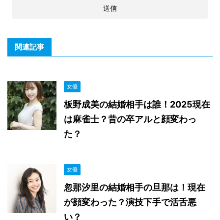
関連記事
女優
板野成美の結婚相手は誰！2025現在
は麻雀士？昔の卒アルと顔変わっ
た？
女優
忽那汐里の結婚相手の旦那は！現在
が顔変わった？演技下手で活舌悪
い？