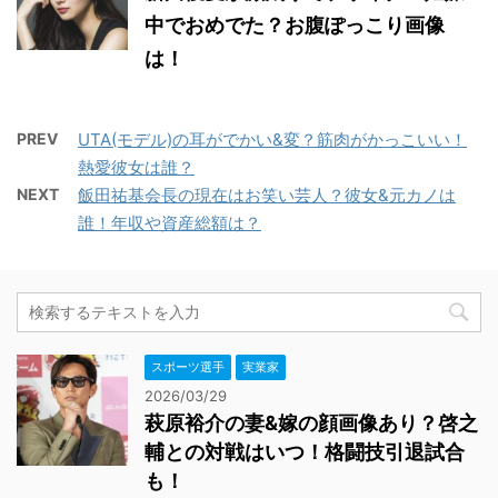
中でおめでた？お腹ぽっこり画像
は！
PREV
UTA(モデル)の耳がでかい&変？筋肉がかっこいい！
熱愛彼女は誰？
NEXT
飯田祐基会長の現在はお笑い芸人？彼女&元カノは
誰！年収や資産総額は？
スポーツ選手
実業家
2026/03/29
萩原裕介の妻&嫁の顔画像あり？啓之
輔との対戦はいつ！格闘技引退試合
も！