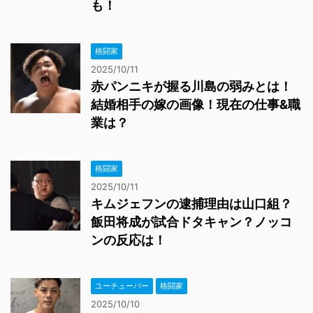
も！
格闘家
2025/10/11
赤パンニキが握る川島の弱みとは！
結婚相手の嫁の画像！現在の仕事&職
業は？
格闘家
2025/10/11
キムジェフンの逮捕理由は山口組？
飯田将成が試合ドタキャン？ノッコ
ンの反応は！
ユーチューバー
格闘家
2025/10/10