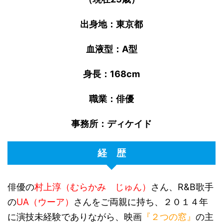
出身地：東京都
血液型：A型
身長：168cm
職業：俳優
事務所：ディケイド
経 歴
俳優の
村上淳（むらかみ じゅん）
さん、R&B歌手
の
UA（ウーア）
さんをご両親に持ち、２０１４年
に演技未経験でありながら、映画
『２つの窓』
の主