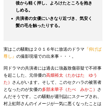
後から軽く押し、よろけたところを抱き
しめる。
共演者の女優にいきなり近づき、気安く
髪の毛を触ったりする。
実はこの騒動は２０１６年に放送のドラマ
『仰げば
尊し』
の撮影現場での出来事・・・。
同ドラマの共演者には過去に強姦致傷容疑で不祥事
を起こした、元俳優の
高畑裕太（たかはた ゆう
た）
さんがいます。そして、このセクハラの被害者
となったのが女優の
多部未華子（たべ みかこ）
さ
んだそうです。この騒動が週刊誌にスクープされ、
村上虹郎さんのイメージが一気に悪くなったことは