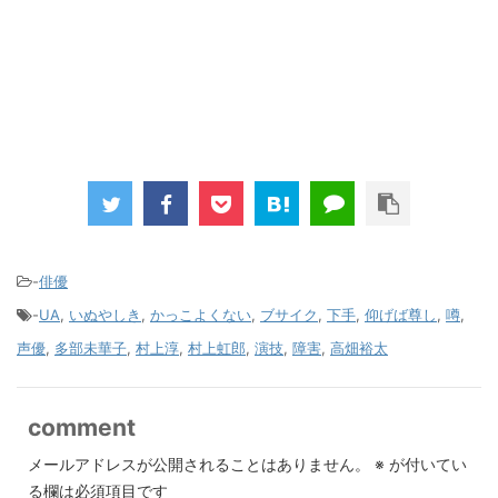
-
俳優
-
UA
,
いぬやしき
,
かっこよくない
,
ブサイク
,
下手
,
仰げば尊し
,
噂
,
声優
,
多部未華子
,
村上淳
,
村上虹郎
,
演技
,
障害
,
高畑裕太
comment
メールアドレスが公開されることはありません。
※
が付いてい
る欄は必須項目です