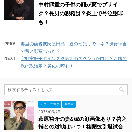
中村獅童の子供の顔が変でブサイ
ク？長男の親権は？炎上で号泣謝罪
も！
PREV
趣里の熱愛彼氏は田島！親の七光りでコネ？摂食障害
で昔と顔変わった？
NEXT
宇野実彩子のインスタ裏垢のスクショが白目？お嬢で
親は政治家？劣化の噂も！
スポーツ選手
実業家
2026/03/29
萩原裕介の妻&嫁の顔画像あり？啓之
輔との対戦はいつ！格闘技引退試合