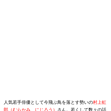
人気若手俳優として今飛ぶ鳥を落とす勢いの
村上虹
郎（むらかみ にじろう）
さん。若くして数々の話