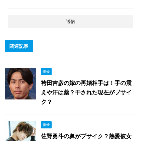
関連記事
俳優
袴田吉彦の嫁の再婚相手は！手の震
えや汗は薬？干された現在がブサイ
ク？
俳優
佐野勇斗の鼻がブサイク？熱愛彼女