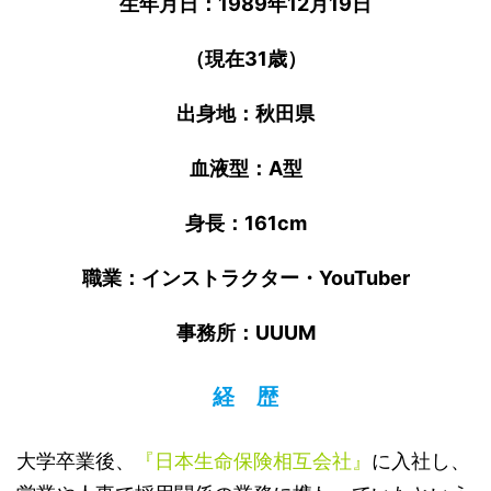
生年月日：
1989
年
12
月
19
日
（現在
31
歳）
出身地：秋田県
血液型：
A
型
身長：
161cm
職業：インストラクター・
YouTuber
事務所：
UUUM
経 歴
大学卒業後、
『日本生命保険相互会社』
に入社し、