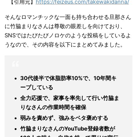
【引用元】
https://feizeus.com/takewakidanna/
そんなロマンチックな一面も持ち合わせる旦那さん
に竹脇まりなさんは尊敬の眼差しを向けており、
SNS
ではたびたびノロケのような投稿をしているよ
うなので、その内容を以下にまとめてみました。
30
代後半で体脂肪率
10%
で、
10
年間キ
ープしている
全力応援で、家事を率先して行い竹脇ま
りなさんの作業時間を確保
弱みを責めず、強みをベタ褒めする
竹脇まりなさんの
YouTube
登録者数が