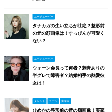
ユーチューバー
タナカガの生い立ちが壮絶？整形前
の元の顔画像は！すっぴんが可愛く
ない？
ユーチューバー
ウォーン会長って何者？刺青ありの
半グレで障害者？結婚相手の熱愛彼
女は！
タレント
モデル
実業家
ひめかの整形前の昔の顔画像！実家