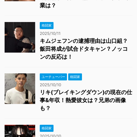
業は？
格闘家
2025/10/11
キムジェフンの逮捕理由は山口組？
飯田将成が試合ドタキャン？ノッコ
ンの反応は！
ユーチューバー
格闘家
2025/10/10
リキ(ブレイキングダウン)の現在の仕
事&年収！熱愛彼女は？兄弟の画像
も？
格闘家
2025/10/10