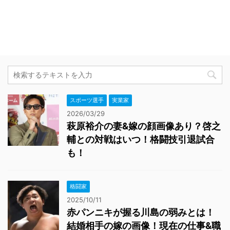
スポーツ選手
実業家
2026/03/29
萩原裕介の妻&嫁の顔画像あり？啓之
輔との対戦はいつ！格闘技引退試合
も！
格闘家
2025/10/11
赤パンニキが握る川島の弱みとは！
結婚相手の嫁の画像！現在の仕事&職