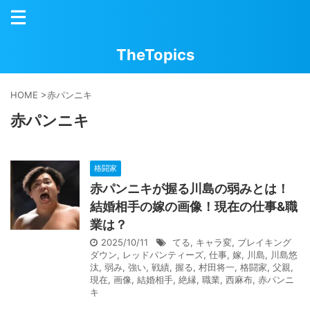
TheTopics
HOME
>
赤パンニキ
赤パンニキ
格闘家
赤パンニキが握る川島の弱みとは！
結婚相手の嫁の画像！現在の仕事&職
業は？
2025/10/11
てる
,
キャラ変
,
ブレイキング
ダウン
,
レッドパンティーズ
,
仕事
,
嫁
,
川島
,
川島悠
汰
,
弱み
,
強い
,
戦績
,
握る
,
村田将一
,
格闘家
,
父親
,
現在
,
画像
,
結婚相手
,
絶縁
,
職業
,
西麻布
,
赤パンニ
キ