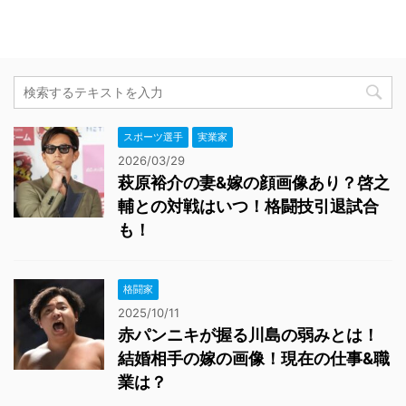
スポーツ選手
実業家
2026/03/29
萩原裕介の妻&嫁の顔画像あり？啓之
輔との対戦はいつ！格闘技引退試合
も！
格闘家
2025/10/11
赤パンニキが握る川島の弱みとは！
結婚相手の嫁の画像！現在の仕事&職
業は？