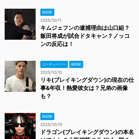
格闘家
2025/10/11
キムジェフンの逮捕理由は山口組？
飯田将成が試合ドタキャン？ノッコ
ンの反応は！
ユーチューバー
格闘家
2025/10/10
リキ(ブレイキングダウン)の現在の仕
事&年収！熱愛彼女は？兄弟の画像
も？
格闘家
2025/10/10
ドラゴン(ブレイキングダウン)の本名