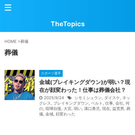
TheTopics
HOME
>
葬儀
葬儀
スポーツ選手
金城(ブレイキングダウン)が弱い？現
在が顔変わった！仕事は葬儀会社？
2025/9/24
シモミシュラン
,
ダイスケ
,
ネッ
クレス
,
ブレイキングダウン
,
ベルト
,
仕事
,
会社
,
何
の
,
喧嘩自慢
,
大宮
,
弱い
,
溝口勇児
,
現在
,
益荒男
,
葬
儀
,
金城
,
顔変わった