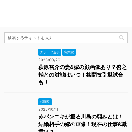
スポーツ選手
実業家
2026/03/29
萩原裕介の妻&嫁の顔画像あり？啓之
輔との対戦はいつ！格闘技引退試合
も！
格闘家
2025/10/11
赤パンニキが握る川島の弱みとは！
結婚相手の嫁の画像！現在の仕事&職
業は？