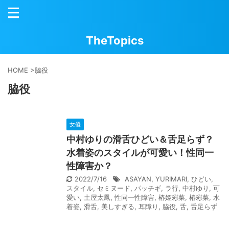
TheTopics
HOME
>
脇役
脇役
女優
中村ゆりの滑舌ひどい＆舌足らず？
水着姿のスタイルが可愛い！性同一
性障害か？
2022/7/16
ASAYAN
,
YURIMARI
,
ひどい
,
スタイル
,
セミヌード
,
パッチギ
,
ラ行
,
中村ゆり
,
可
愛い
,
土屋太鳳
,
性同一性障害
,
椿姫彩菜
,
椿彩菜
,
水
着姿
,
滑舌
,
美しすぎる
,
耳障り
,
脇役
,
舌
,
舌足らず