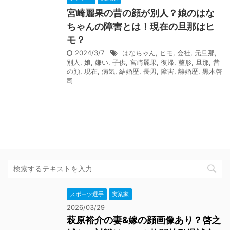
宮崎麗果の昔の顔が別人？娘のはな
ちゃんの障害とは！現在の旦那はヒ
モ？
2024/3/7
はなちゃん
,
ヒモ
,
会社
,
元旦那
,
別人
,
娘
,
嫌い
,
子供
,
宮崎麗果
,
復帰
,
整形
,
旦那
,
昔
の顔
,
現在
,
病気
,
結婚歴
,
長男
,
障害
,
離婚歴
,
黒木啓
司
スポーツ選手
実業家
2026/03/29
萩原裕介の妻&嫁の顔画像あり？啓之