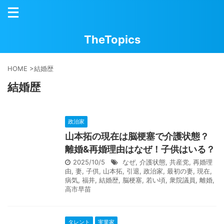
TheTopics
HOME
>
結婚歴
結婚歴
政治家
山本拓の現在は脳梗塞で介護状態？
離婚&再婚理由はなぜ！子供はいる？
2025/10/5
なぜ
,
介護状態
,
共産党
,
再婚理
由
,
妻
,
子供
,
山本拓
,
引退
,
政治家
,
最初の妻
,
現在
,
病気
,
福井
,
結婚歴
,
脳梗塞
,
若い頃
,
衆院議員
,
離婚
,
高市早苗
タレント
実業家