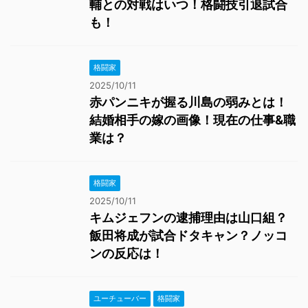
輔との対戦はいつ！格闘技引退試合
も！
格闘家
2025/10/11
赤パンニキが握る川島の弱みとは！
結婚相手の嫁の画像！現在の仕事&職
業は？
格闘家
2025/10/11
キムジェフンの逮捕理由は山口組？
飯田将成が試合ドタキャン？ノッコ
ンの反応は！
ユーチューバー
格闘家