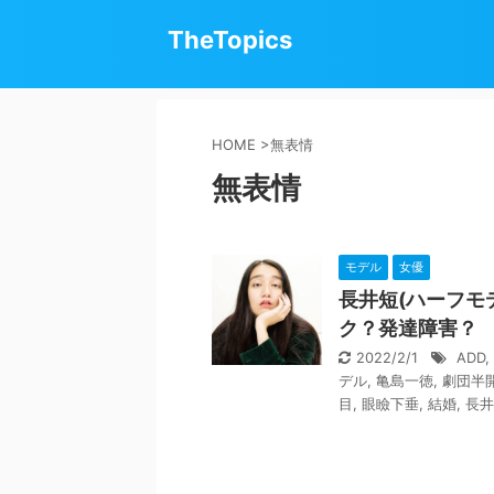
TheTopics
HOME
>
無表情
無表情
モデル
女優
長井短(ハーフモ
ク？発達障害？
2022/2/1
ADD
,
デル
,
亀島一徳
,
劇団半
目
,
眼瞼下垂
,
結婚
,
長井