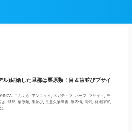
デル)結婚した旦那は栗原類！目＆歯並びブサイ
GINZA
,
こんくら
,
アンニュイ
,
ネガティブ
,
ハーフ
,
ブサイク
,
モ
開き
,
旦那
,
栗原類
,
歯並び
,
注意欠陥障害
,
無表情
,
病気
,
発達障害
,
短