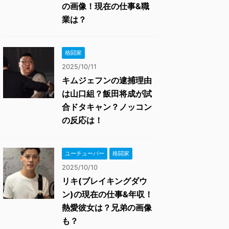
の画像！現在の仕事&職
業は？
格闘家
2025/10/11
キムジェフンの逮捕理由
は山口組？飯田将成が試
合ドタキャン？ノッコン
の反応は！
ユーチューバー
格闘家
2025/10/10
リキ(ブレイキングダウ
ン)の現在の仕事&年収！
熱愛彼女は？兄弟の画像
も？