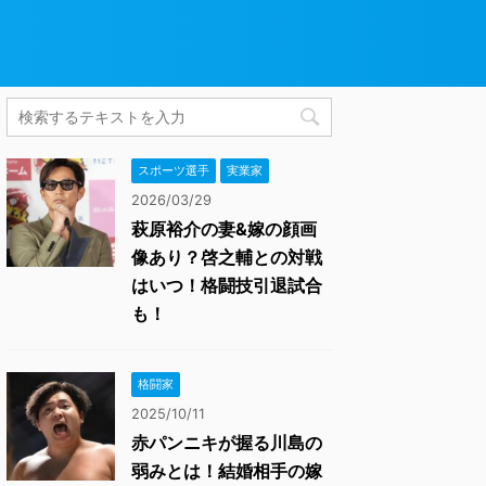
スポーツ選手
実業家
2026/03/29
萩原裕介の妻&嫁の顔画
像あり？啓之輔との対戦
はいつ！格闘技引退試合
も！
格闘家
2025/10/11
赤パンニキが握る川島の
弱みとは！結婚相手の嫁