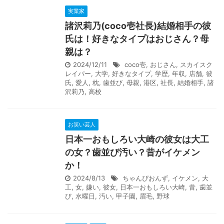
実業家
諸沢莉乃(coco壱社長)結婚相手の彼
氏は！好きなタイプはおじさん？母
親は？
2024/12/11
coco壱
,
おじさん
,
スカイスク
レイパー
,
大学
,
好きなタイプ
,
学歴
,
年収
,
店舗
,
彼
氏
,
愛人
,
枕
,
歯並び
,
母親
,
港区
,
社長
,
結婚相手
,
諸
沢莉乃
,
高校
お笑い芸人
日本一おもしろい大崎の彼女は大工
の女？歯並び汚い？昔がイケメン
か！
2024/8/13
ちゃんぴおんず
,
イケメン
,
大
工
,
女
,
嫌い
,
彼女
,
日本一おもしろい大崎
,
昔
,
歯並
び
,
水曜日
,
汚い
,
甲子園
,
眉毛
,
野球