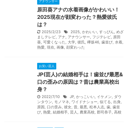
アナウンサー
原田葵アナの水着画像がかわいい！
2025現在が顔変わった？熱愛彼氏
は？
2025/2/23
2025
,
かわいい
,
すっぴん
,
めざ
ましテレビ
,
アナ
,
アナウンサー
,
フジテレビ
,
原田
葵
,
可愛くなった
,
大学
,
彼氏
,
欅坂46
,
歯並び
,
水着
,
熱愛
,
現在
,
画像
,
顔変わった
お笑い芸人
JP(芸人)の結婚相手は！歯並び最悪&
口の歪みの原因は？昔は農業高校出
身？
2022/7/10
JP
,
かっこいい
,
イケメン
,
ダウ
ンタウン
,
モノマネ
,
ワイドナショー
,
似てる
,
出身
,
原因
,
口の歪み
,
彼女
,
昔
,
最悪
,
松本人志
,
歯
,
歯並
び
,
熱愛
,
結婚相手
,
芸人
,
農業高校
,
郡司恭子
,
高校