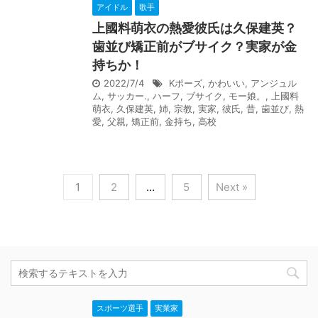
アイドル
歌手
上國料萌衣の熱愛彼氏は久保建英？
歯並び矯正前がブサイク？実家が金
持ちか！
2022/7/4
Kポーズ
,
かわいい
,
アンジュル
ム
,
サッカー.
,
ハーフ
,
ブサイク
,
モー娘。
,
上國料
萌衣
,
久保建英
,
姉
,
宗教
,
実家
,
彼氏
,
昔
,
歯並び
,
熱
愛
,
父親
,
矯正前
,
金持ち
,
高校
1
2
…
5
Next »
スポーツ選手
実業家