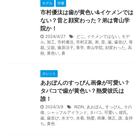
モデル
俳優
市村優汰は歯が黄色い&イケメンでは
ない？昔と顔変わった？弟は青山学
院か！
2024/4/27
どこ
,
イケメンではない
,
モデ
ル
,
加工
,
市村優汰
,
市村正親
,
弟
,
昔
,
歯
,
歯並び
,
母
親
,
父親
,
篠原涼子
,
青学
,
青山学院
,
顔変わった
,
高
校
,
黄色い
,
鼻
タレント
あおぽんのすっぴん画像が可愛い？
タバコで歯が黄色い？熱愛彼氏は
誰！
2024/3/9
RIZIN
,
あおぽん
,
すっぴん
,
その
後
,
シャッフルアイランド
,
タバコ
,
可愛い
,
彼氏
,
歯
,
歯並び
,
水ダウ
,
水着
,
熱愛
,
画像
,
矯正
,
誰
,
金持
ち
,
黄色