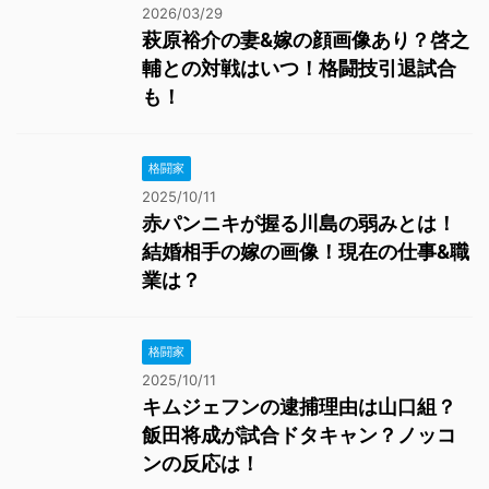
2026/03/29
萩原裕介の妻&嫁の顔画像あり？啓之
輔との対戦はいつ！格闘技引退試合
も！
格闘家
2025/10/11
赤パンニキが握る川島の弱みとは！
結婚相手の嫁の画像！現在の仕事&職
業は？
格闘家
2025/10/11
キムジェフンの逮捕理由は山口組？
飯田将成が試合ドタキャン？ノッコ
ンの反応は！