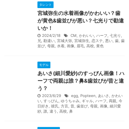
タレント
宮城弥生の水着画像がかわいい？歯
が黄色&歯並びが悪い？七光りで勘違
いか！
2024/2/18
CM
,
かわいい
,
ハーフ
,
七光り
,
兄
,
勘違い
,
宮城大弥
,
宮城弥生
,
恋ステ
,
悪い
,
歯
,
歯
並び
,
母親
,
水着
,
画像
,
眉毛
,
高校
,
黄色
モデル
あいさ(細川愛紗)のすっぴん画像！ハ
ーフで両親は誰？鼻&歯並びが昔と違
う？
2023/6/29
egg
,
Popteen
,
あいさ
,
かわい
い
,
すっぴん
,
ゆうちゃみ
,
ギャル
,
ハーフ
,
両親
,
今
日好き
,
彼氏
,
方言
,
昔
,
歯並び
,
母親
,
画像
,
細川愛
紗
,
誰
,
違う
,
高校
,
鼻