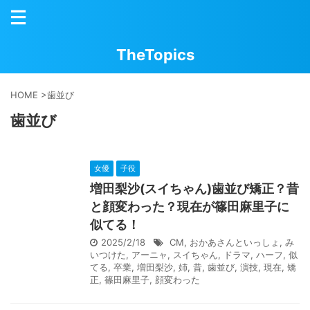
TheTopics
HOME
>
歯並び
歯並び
女優
子役
増田梨沙(スイちゃん)歯並び矯正？昔
と顔変わった？現在が篠田麻里子に
似てる！
2025/2/18
CM
,
おかあさんといっしょ
,
み
いつけた
,
アーニャ
,
スイちゃん
,
ドラマ
,
ハーフ
,
似
てる
,
卒業
,
増田梨沙
,
姉
,
昔
,
歯並び
,
演技
,
現在
,
矯
正
,
篠田麻里子
,
顔変わった