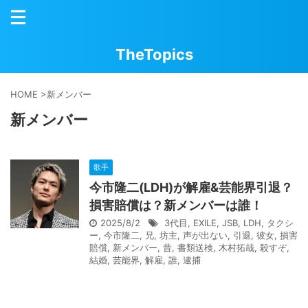
TheTopics
HOME
>
新メンバー
新メンバー
歌手
今市隆二(LDH)が解雇&芸能界引退？
損害賠償は？新メンバーは誰！
2025/8/2
3代目
,
EXILE
,
JSB
,
LDH
,
タクシ
ー
,
今市隆二
,
兄
,
坊主
,
声が出ない
,
引退
,
彼女
,
損害
賠償
,
新メンバー
,
昔
,
書類送検
,
木村拓哉
,
殺すぞ
,
結婚
,
芸能界
,
解雇
,
誰
,
逮捕