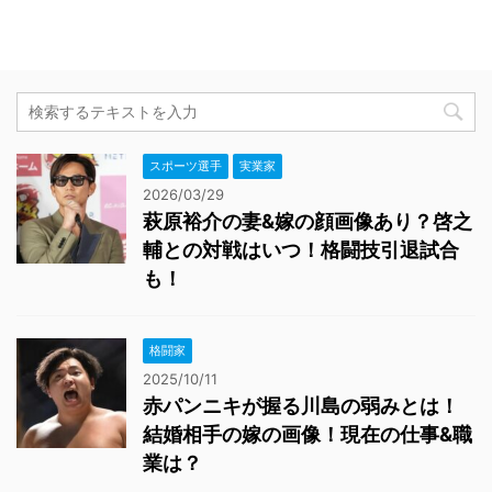
スポーツ選手
実業家
2026/03/29
萩原裕介の妻&嫁の顔画像あり？啓之
輔との対戦はいつ！格闘技引退試合
も！
格闘家
2025/10/11
赤パンニキが握る川島の弱みとは！
結婚相手の嫁の画像！現在の仕事&職
業は？