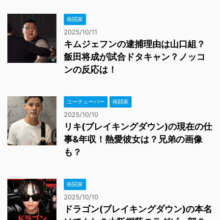
格闘家
2025/10/11
キムジェフンの逮捕理由は山口組？
飯田将成が試合ドタキャン？ノッコ
ンの反応は！
ユーチューバー
格闘家
2025/10/10
リキ(ブレイキングダウン)の現在の仕
事&年収！熱愛彼女は？兄弟の画像
も？
格闘家
2025/10/10
ドラゴン(ブレイキングダウン)の本名