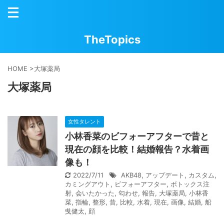
TheTopics
HOME
>
大塚薬局
大塚薬局
女性タレント
小林香菜のビフォーアフターで昔と
現在の顔を比較！結婚報告？水着画
像も！
2022/7/11
AKB48
,
アップデート
,
カスタム
,
カミングアウト
,
ビフォーアフター
,
ボトックス注
射
,
会いたかった
,
匂わせ
,
報告
,
大塚薬局
,
小林香
菜
,
指輪
,
整形
,
昔
,
比較
,
水着
,
現在
,
画像
,
結婚
,
船
曵健太
,
顔