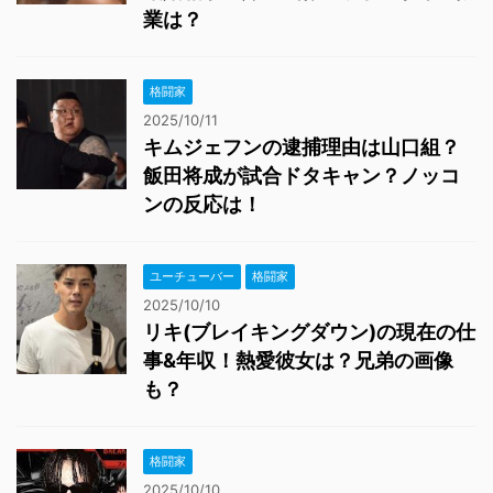
業は？
格闘家
2025/10/11
キムジェフンの逮捕理由は山口組？
飯田将成が試合ドタキャン？ノッコ
ンの反応は！
ユーチューバー
格闘家
2025/10/10
リキ(ブレイキングダウン)の現在の仕
事&年収！熱愛彼女は？兄弟の画像
も？
格闘家
2025/10/10