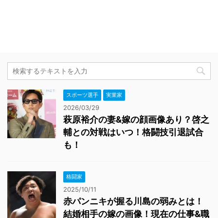
スポーツ選手
実業家
2026/03/29
萩原裕介の妻&嫁の顔画像あり？啓之
輔との対戦はいつ！格闘技引退試合
も！
格闘家
2025/10/11
赤パンニキが握る川島の弱みとは！
結婚相手の嫁の画像！現在の仕事&職