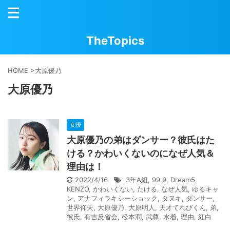
TheTopics
HOME
>
大原優乃
大原優乃
女優
大原優乃の弟はダンサー？彼氏はた
ける？かわいくないのになぜ人気＆
理由は！
2022/4/16
3年A組
,
99.9
,
Dream5
,
KENZO
,
かわいくない
,
たける
,
なぜ人気
,
ゆるキャ
ン
,
アナフィラキシーショック
,
タヌキ
,
ダンサー
,
世界仰天
,
大原優乃
,
大原明人
,
天才てれびくん
,
弟
,
彼氏
,
有吉反省会
,
松本潤
,
武尊
,
水着
,
理由
,
紅白