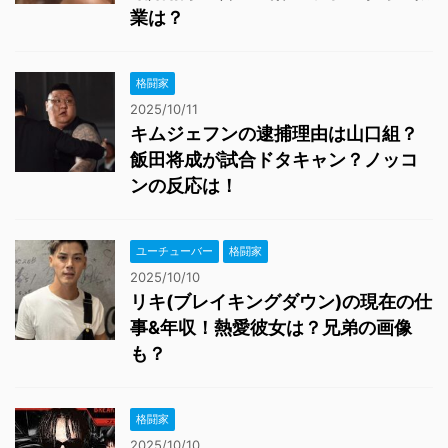
業は？
格闘家
2025/10/11
キムジェフンの逮捕理由は山口組？
飯田将成が試合ドタキャン？ノッコ
ンの反応は！
ユーチューバー
格闘家
2025/10/10
リキ(ブレイキングダウン)の現在の仕
事&年収！熱愛彼女は？兄弟の画像
も？
格闘家
2025/10/10