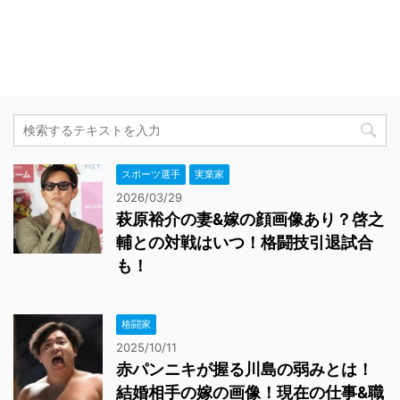
スポーツ選手
実業家
2026/03/29
萩原裕介の妻&嫁の顔画像あり？啓之
輔との対戦はいつ！格闘技引退試合
も！
格闘家
2025/10/11
赤パンニキが握る川島の弱みとは！
結婚相手の嫁の画像！現在の仕事&職