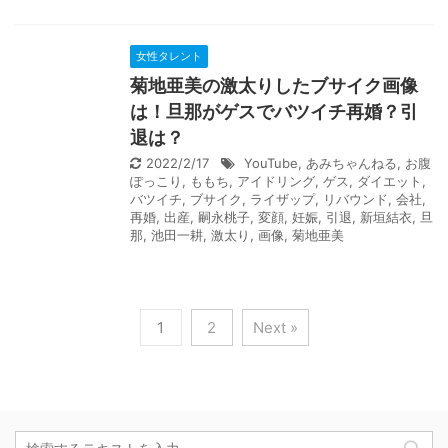
女性タレント
菊地亜美の激太りしたブサイク画像
は！旦那がゲスでバツイチ再婚？引
退は？
2022/2/17
YouTube
,
あみちゃんねる
,
お腹
ぽっこり
,
ももち
,
アイドリング
,
ゲス
,
ダイエット
,
バツイチ
,
ブサイク
,
ライザップ
,
リバウンド
,
会社
,
再婚
,
出産
,
嗣永桃子
,
変顔
,
妊娠
,
引退
,
新垣結衣
,
旦
那
,
池田一耕
,
激太り
,
画像
,
菊地亜美
1
2
Next »