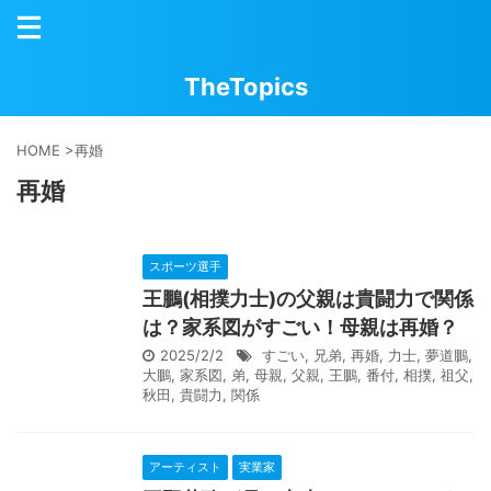
TheTopics
HOME
>
再婚
再婚
スポーツ選手
王鵬(相撲力士)の父親は貴闘力で関係
は？家系図がすごい！母親は再婚？
2025/2/2
すごい
,
兄弟
,
再婚
,
力士
,
夢道鵬
,
大鵬
,
家系図
,
弟
,
母親
,
父親
,
王鵬
,
番付
,
相撲
,
祖父
,
秋田
,
貴闘力
,
関係
アーティスト
実業家