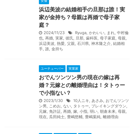
女優
浜辺美波の結婚相手の旦那は誰！実
家が金持ち？母親は再婚で母子家
庭？
2024/11/23
Ryuga
,
かわいい
,
まれ
,
中村倫
也
,
再婚
,
実家
,
彼氏
,
旦那
,
歯科医
,
母子家庭
,
母親
,
浜辺美波
,
熱愛
,
父親
,
石川県
,
神木隆之介
,
結婚相
手
,
誰
,
金持ち
ユーチューバー
実業家
おでんツンツン男の現在の嫁は再
婚？元嫁との離婚理由は！タトゥー
で小指ない？
2023/1/30
10人ニキ
,
あさみ
,
おでんツンツ
ン男
,
こめお
,
ない
,
タトゥー
,
ブレイキングダウン
,
元嫁
,
免許証
,
再婚
,
嫁
,
小指
,
弱い
,
朝倉未来
,
母親
,
現在
,
瓜田純士
,
豊嶋悠輔
,
豊嶋葉純
,
離婚理由