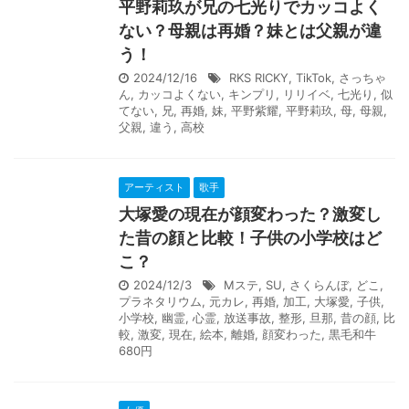
平野莉玖が兄の七光りでカッコよく
ない？母親は再婚？妹とは父親が違
う！
2024/12/16
RKS RICKY
,
TikTok
,
さっちゃ
ん
,
カッコよくない
,
キンプリ
,
リリイベ
,
七光り
,
似
てない
,
兄
,
再婚
,
妹
,
平野紫耀
,
平野莉玖
,
母
,
母親
,
父親
,
違う
,
高校
アーティスト
歌手
大塚愛の現在が顔変わった？激変し
た昔の顔と比較！子供の小学校はど
こ？
2024/12/3
Mステ
,
SU
,
さくらんぼ
,
どこ
,
プラネタリウム
,
元カレ
,
再婚
,
加工
,
大塚愛
,
子供
,
小学校
,
幽霊
,
心霊
,
放送事故
,
整形
,
旦那
,
昔の顔
,
比
較
,
激変
,
現在
,
絵本
,
離婚
,
顔変わった
,
黒毛和牛
680円