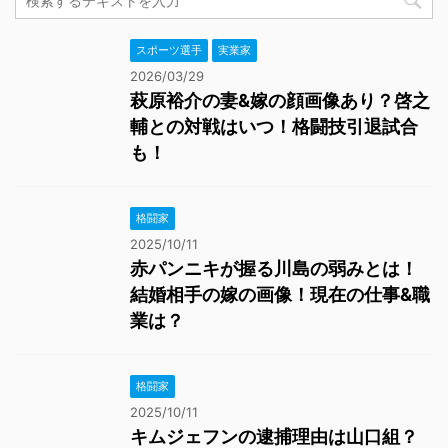
スポーツ選手
実業家
2026/03/29
萩原裕介の妻&嫁の顔画像あり？啓之
輔との対戦はいつ！格闘技引退試合
も！
格闘家
2025/10/11
赤パンニキが握る川島の弱みとは！
結婚相手の嫁の画像！現在の仕事&職
業は？
格闘家
2025/10/11
キムジェフンの逮捕理由は山口組？