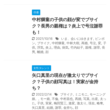
俳優
中村獅童の子供の顔が変でブサイ
ク？長男の親権は？炎上で号泣謝罪
も！
2021/10/16
いま、会いにゆきます
,
ピンポ
ン
,
ブサイク
,
中村獅童
,
中林大樹
,
再婚
,
号泣
,
変
,
子
供
,
浮気
,
炎上
,
理由
,
病気
,
竹内結子
,
親権
,
謝罪
,
長
男
,
離婚
,
顔
女性タレント
矢口真里の現在が激太りでブサイ
ク？子供の顔写真は！実家が金持
ち？
2022/2/14
ブサイク
,
ミニモニ
,
モーニング
娘。
,
モー娘
,
不倫
,
中村昌也
,
再婚
,
写真
,
出産
,
太っ
た
,
子供
,
実家
,
梅田賢三
,
激変
,
激太り
,
現在
,
略奪
,
矢口真里
,
結婚
,
謝罪
,
金持ち
,
顔