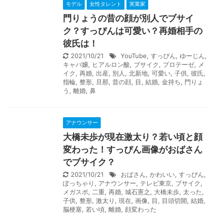
モデル
女性タレント
実業家
門りょうの昔の顔が別人でブサイ
ク？すっぴんは可愛い？再婚相手の
彼氏は！
2021/10/21
YouTube
,
すっぴん
,
ゆーじん
,
キャバ嬢
,
ヒアルロン酸
,
ブサイク
,
プロテーゼ
,
メ
イク
,
再婚
,
出産
,
別人
,
北新地
,
可愛い
,
子供
,
彼氏
,
指輪
,
整形
,
旦那
,
昔の顔
,
目
,
結婚
,
金持ち
,
門りょ
う
,
離婚
,
鼻
アナウンサー
大橋未歩が現在激太り？若い頃と顔
変わった！すっぴん画像がおばさん
でブサイク？
2021/10/21
おばさん
,
かわいい
,
すっぴん
,
ぽっちゃり
,
アナウンサー
,
テレビ東京
,
ブサイク
,
メガスポ
,
二重
,
再婚
,
城石憲之
,
大橋未歩
,
太った
,
子供
,
整形
,
激太り
,
現在
,
画像
,
目
,
目頭切開
,
結婚
,
脳梗塞
,
若い頃
,
離婚
,
顔変わった