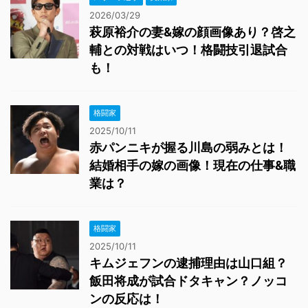
2026/03/29
萩原裕介の妻&嫁の顔画像あり？啓之
輔との対戦はいつ！格闘技引退試合
も！
格闘家
2025/10/11
赤パンニキが握る川島の弱みとは！
結婚相手の嫁の画像！現在の仕事&職
業は？
格闘家
2025/10/11
キムジェフンの逮捕理由は山口組？
飯田将成が試合ドタキャン？ノッコ
ンの反応は！