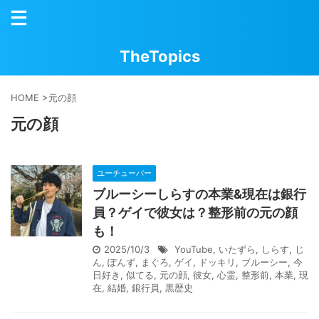
TheTopics
HOME
>
元の顔
元の顔
ユーチューバー
ブルーシーしらすの本業&現在は銀行
員？ゲイで彼女は？整形前の元の顔
も！
2025/10/3
YouTube
,
いたずら
,
しらす
,
じ
ん
,
ぽんず
,
まぐろ
,
ゲイ
,
ドッキリ
,
ブルーシー
,
今
日好き
,
似てる
,
元の顔
,
彼女
,
心霊
,
整形前
,
本業
,
現
在
,
結婚
,
銀行員
,
黒歴史