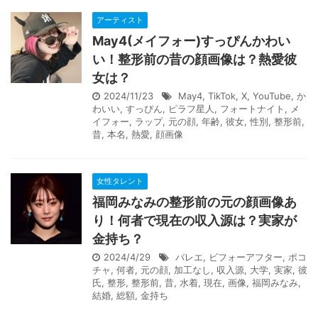
アーティスト
May4(メイフォー)すっぴんかわい
い！整形前の昔の顔画像は？熱愛彼
女は？
2024/11/23
May4
,
TikTok
,
X
,
YouTube
,
か
わいい
,
すっぴん
,
ピラフ星人
,
フォートナイト
,
メ
イフォー
,
ラップ
,
元の顔
,
年齢
,
彼女
,
性別
,
整形前
,
昔
,
本名
,
熱愛
,
顔画像
女性タレント
福岡みなみの整形前の元の顔画像あ
り！何者で現在の収入源は？実家が
金持ち？
2024/4/29
バレエ
,
ビフォーアフター
,
ポコ
チャ
,
何者
,
元の顔
,
加工なし
,
収入源
,
大学
,
実家
,
彼
氏
,
整形
,
整形前
,
昔
,
水着
,
現在
,
画像
,
福岡みなみ
,
結婚
,
総額
,
金持ち