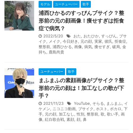
モデル
ユーチューバー
歌手
浦西ひかるのすっぴんブサイク？整
形前の元の顔画像！痩せすぎは拒食
症で病気？
2022/5/20
おた
,
おたひか
,
すっぴん
,
ブサ
イク
,
メイク
,
今日好き
,
元の顔
,
実家
,
彼氏
,
拒食症
,
整形前
,
浦西ひかる
,
画像
,
病気
,
痩せすぎ
,
破局
,
金
持ち
,
鹿島尚貴
ユーチューバー
歌手
まふまふの素顔画像がブサイク？整
形前の元の顔は！加工なしの歌が下
手？
2021/11/23
YouTube
,
そらる
,
まふまふ
,
イ
ケメン
,
ニコニコ動画
,
ブサイク
,
ホスト
,
ボカロ
,
下
手
,
元の顔
,
加工なし
,
性別
,
整形前
,
歌
,
歌い手
,
画
像
,
紅白歌合戦
,
素顔
,
顔
,
鼻