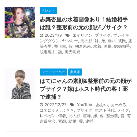
タレント
志築杏里の水着画像あり！結婚相手
は誰？整形前の元の顔がブサイク？
2023/1/9
エイリアン
,
ブサイク
,
ブレイキ
ングダウン
,
ヤンキー
,
元の顔
,
妹
,
弟
,
弱い
,
彼氏
,
志
築杏里
,
整形前
,
昔
,
朝倉未来
,
水着
,
画像
,
結婚相手
,
脱退理由
,
誰
,
風光明媚
ユーチューバー
実業家
はてにゃんの素顔&整形前の元の顔が
ブサイク？嫁はホスト時代の客！薬
で逮捕？
2022/12/27
YouTube
,
あおい
,
あーめろ
,
はてにゃん
,
よきき
,
ブサイク
,
ホスト時代
,
メイク
,
レペゼン
,
何者
,
元の顔
,
喧嘩
,
嫁
,
客
,
整形前
,
昔
,
有
吉反省会
,
素顔
,
結婚
,
薬
,
逮捕