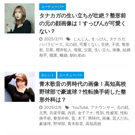
ユーチューバー
タナカガの生い立ちが壮絶？整形前
の元の顔画像は！すっぴんが可愛く
ない？
2025/2/11
じんじん
,
すっぴん
,
タナカガ
,
パパラピーズ
,
元の顔
,
可愛くない
,
壮絶
,
子供
,
整形
前
,
旦那
,
櫻井拓人
,
母親
,
父親
,
生い立ち
,
画像
,
結婚
相手
,
職業
,
離婚
,
馴れ初め
タレント
ユーチューバー
青木歌音の男時代の画像！高知高校
野球部で豪速球？性転換手術した整
形外科は？
2025/2/6
YouTube
,
アナウンサー
,
元の顔
,
元男
,
共栄学園
,
内容
,
女子アナ
,
性別
,
性被害
,
性転
換手術
,
整形外科
,
昔
,
木下
,
男時代
,
画像
,
芸人だれ
,
豪速球
,
野球部
,
青木歌音
,
高知高校