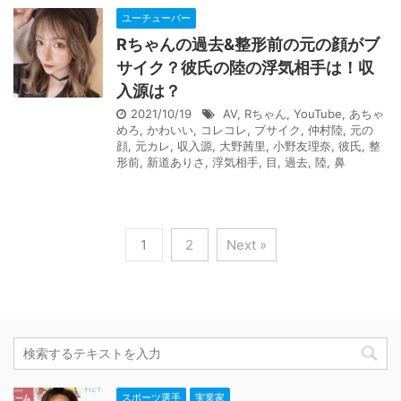
ユーチューバー
Rちゃんの過去&整形前の元の顔がブ
サイク？彼氏の陸の浮気相手は！収
入源は？
2021/10/19
AV
,
Rちゃん
,
YouTube
,
あちゃ
めろ
,
かわいい
,
コレコレ
,
ブサイク
,
仲村陸
,
元の
顔
,
元カレ
,
収入源
,
大野茜里
,
小野友理奈
,
彼氏
,
整
形前
,
新道ありさ
,
浮気相手
,
目
,
過去
,
陸
,
鼻
1
2
Next »
スポーツ選手
実業家