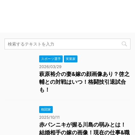
スポーツ選手
実業家
2026/03/29
萩原裕介の妻&嫁の顔画像あり？啓之
輔との対戦はいつ！格闘技引退試合
も！
格闘家
2025/10/11
赤パンニキが握る川島の弱みとは！
結婚相手の嫁の画像！現在の仕事&職