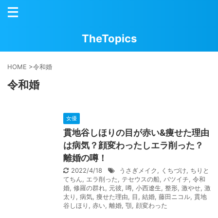
TheTopics
HOME
>
令和婚
令和婚
女優
貫地谷しほりの目が赤い&痩せた理由
は病気？顔変わったしエラ削った？
離婚の噂！
2022/4/18
うさぎメイク
,
くちづけ
,
ちりと
てちん
,
エラ削った
,
テセウスの船
,
バツイチ
,
令和
婚
,
修羅の群れ
,
元彼
,
噂
,
小西遼生
,
整形
,
激やせ
,
激
太り
,
病気
,
痩せた理由
,
目
,
結婚
,
藤田ニコル
,
貫地
谷しほり
,
赤い
,
離婚
,
顎
,
顔変わった